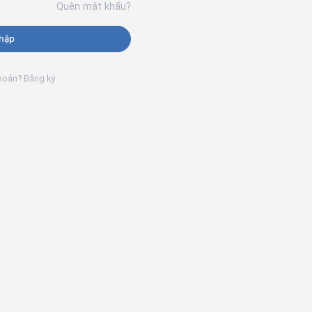
Quên mật khẩu?
hập
khoản? Đăng ký