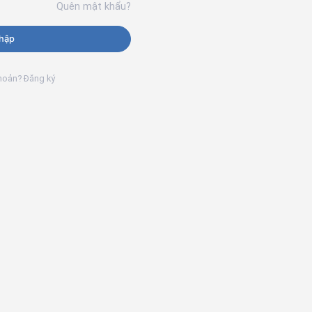
Quên mật khẩu?
hập
khoản? Đăng ký