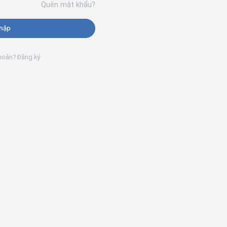
Quên mật khẩu?
hập
khoản? Đăng ký