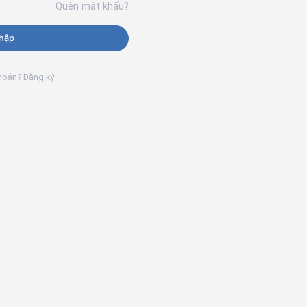
Quên mật khẩu?
hập
khoản? Đăng ký