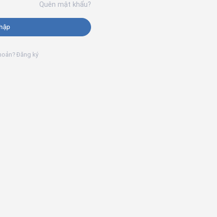
Quên mật khẩu?
hập
khoản? Đăng ký