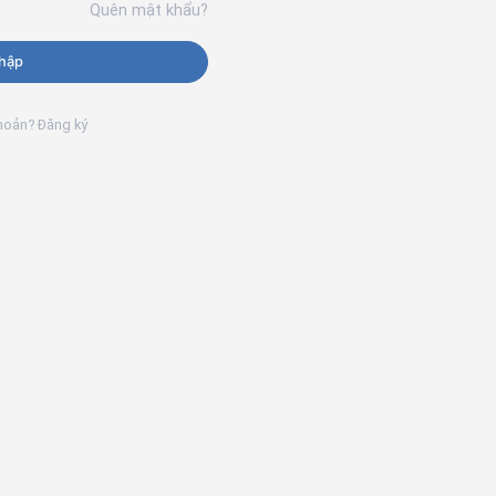
Quên mật khẩu?
hập
khoản? Đăng ký