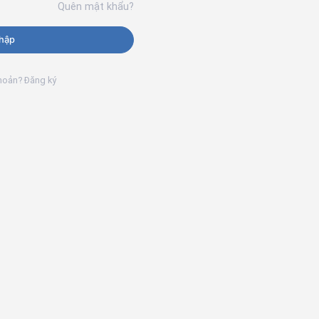
Quên mật khẩu?
hập
khoản? Đăng ký