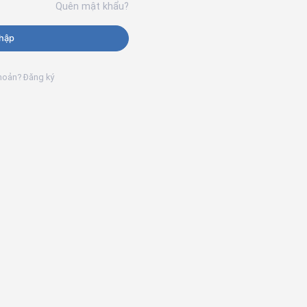
Quên mật khẩu?
hập
khoản? Đăng ký