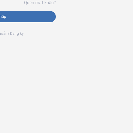
Quên mật khẩu?
hập
khoản? Đăng ký