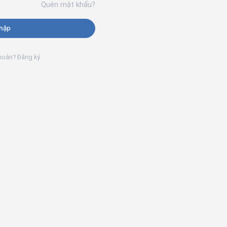
Quên mật khẩu?
hập
khoản? Đăng ký