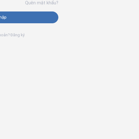
Quên mật khẩu?
hập
khoản? Đăng ký