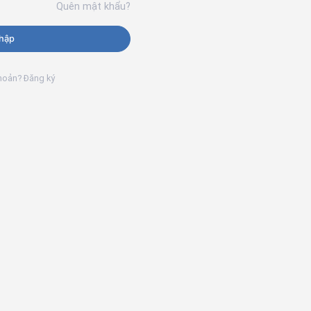
Quên mật khẩu?
hập
khoản? Đăng ký