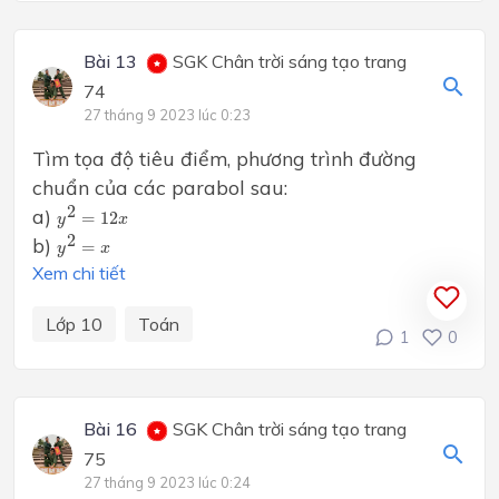
Bài 13
SGK Chân trời sáng tạo trang
74
27 tháng 9 2023 lúc 0:23
Tìm tọa độ tiêu điểm, phương trình đường
chuẩn của các parabol sau:
y
2
=
12
x
2
a)
=
12
y
x
y
2
=
x
2
b)
=
y
x
Xem chi tiết
Lớp 10
Toán
1
0
Bài 16
SGK Chân trời sáng tạo trang
75
27 tháng 9 2023 lúc 0:24