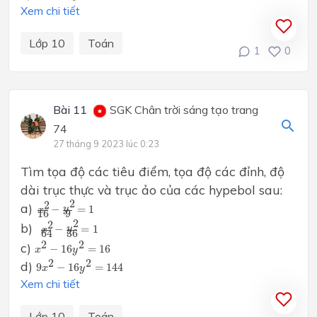
Xem chi tiết
Lớp 10
Toán
1
0
Bài 11
SGK Chân trời sáng tạo trang
74
27 tháng 9 2023 lúc 0:23
Tìm tọa độ các tiêu điểm, tọa độ các đỉnh, độ
dài trục thực và trục ảo của các hypebol sau:
x
2
16
−
y
2
9
=
1
2
2
a)
−
=
1
y
x
16
9
x
2
64
−
y
2
36
=
1
2
2
b)
−
=
1
y
x
36
64
x
2
−
16
y
2
=
16
2
2
c)
−
16
=
16
x
y
9
x
2
−
16
y
2
=
144
2
2
d)
9
−
16
=
144
x
y
Xem chi tiết
Lớp 10
Toán