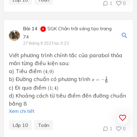
1
0
Bài 14
SGK Chân trời sáng tạo trang
74
27 tháng 9 2023 lúc 0:23
Viết phương trình chính tắc của parabol thỏa
mãn từng điều kiện sau:
(
4
;
0
)
a) Tiêu điểm
(
4
;
0
)
x
=
−
1
6
b) Đường chuẩn có phương trình
1
=
−
x
6
(
1
;
4
)
c) Đi qua điểm
(
1
;
4
)
d) Khoảng cách từ tiêu điểm đến đường chuẩn
bằng 8
Xem chi tiết
Lớp 10
Toán
1
0