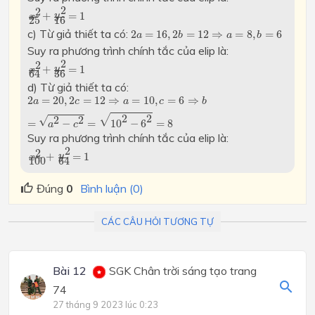
x
2
25
+
y
2
16
=
1
2
2
+
=
1
y
x
25
16
2
a
=
16
,
2
b
=
12
⇒
a
=
8
,
b
=
6
c) Từ giả thiết ta có:
2
=
16
,
2
=
12
⇒
=
8
,
=
6
a
b
a
b
Suy ra phương trình chính tắc của elip là:
x
2
64
+
y
2
36
=
1
2
2
+
=
1
y
x
36
64
d) Từ giả thiết ta có:
2
a
=
20
,
2
c
=
12
⇒
a
=
10
,
c
=
6
⇒
b
=
a
2
−
c
2
=
10
2
−
6
2
=
8
2
=
20
,
2
=
12
⇒
=
10
,
=
6
⇒
a
c
a
c
b
√
2
2
√
2
2
=
−
=
10
−
6
=
8
a
c
Suy ra phương trình chính tắc của elip là:
x
2
100
+
y
2
64
=
1
2
2
+
=
1
y
x
100
64
Đúng
0
Bình luận (0)
CÁC CÂU HỎI TƯƠNG TỰ
Bài 12
SGK Chân trời sáng tạo trang
74
27 tháng 9 2023 lúc 0:23