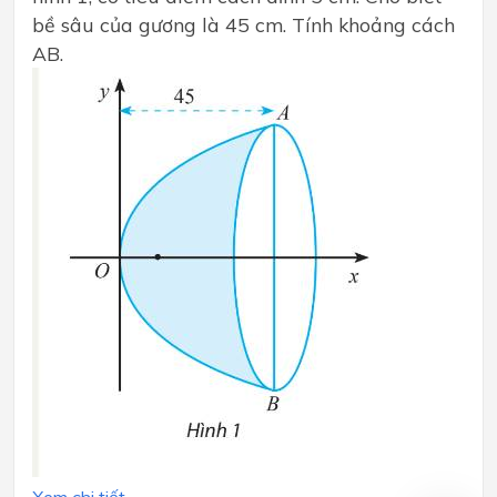
bề sâu của gương là 45 cm. Tính khoảng cách
AB.