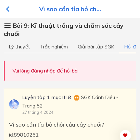
Vì sao cần tỉa bỏ ch...
Bài 9: Kĩ thuật trồng và chăm sóc cây
chuối
Lý thuyết
Trắc nghiệm
Giải bài tập SGK
Hỏi đá
Vui lòng
đăng nhập
để hỏi bài
Luyện tập 1 mục III.8
SGK Cánh Diều -
Trang 52
27 tháng 4 2024
Vì sao cần tỉa bỏ chồi của cây chuối?
id:89810251