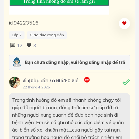
id:94223516
Lớp 7
Giáo dục công dân
12
3
νì ¢υộ¢ đờι ℓà инữиɢ иιề...
22 tháng 4 2025
Trong tình huống đó em sẽ nhanh chóng chạy tới
giúp đỡ người bị nạn, đồng thời tìm sự giúp đỡ từ
những người xung quanh để đưa bạn học sinh đi
bệnh viện. Em sẽ cố ghi nhớ các đặc điểm về quần
áo, biển số xe, khuôn mặt,...của người gây tai nạn,
trong trường hợp người đó chối bỏ trách nhiệm em