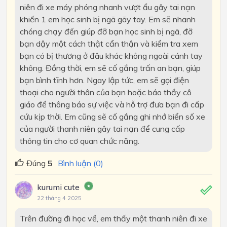
niên đi xe máy phóng nhanh vượt ẩu gây tai nạn
khiến 1 em học sinh bị ngã gãy tay. Em sẽ nhanh
chóng chạy đến giúp đỡ bạn học sinh bị ngã, đỡ
bạn dậy một cách thật cẩn thận và kiểm tra xem
bạn có bị thương ở đâu khác không ngoài cánh tay
không. Đồng thời, em sẽ cố gắng trấn an bạn, giúp
bạn bình tĩnh hơn. Ngay lập tức, em sẽ gọi điện
thoại cho người thân của bạn hoặc báo thầy cô
giáo để thông báo sự việc và hỗ trợ đưa bạn đi cấp
cứu kịp thời. Em cũng sẽ cố gắng ghi nhớ biển số xe
của người thanh niên gây tai nạn để cung cấp
thông tin cho cơ quan chức năng.
Đúng
5
Bình luận (0)
kurumi cute
22 tháng 4 2025
Trên đường đi học về, em thấy một thanh niên đi xe