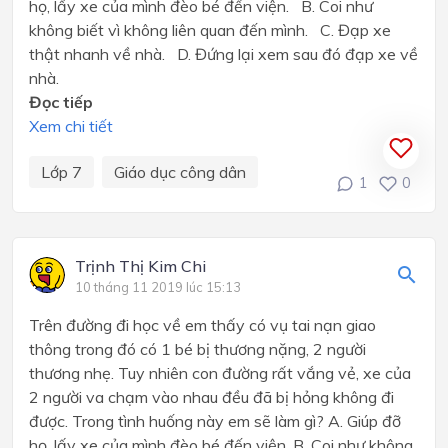
họ, lấy xe của mình đèo bé đến viện. B. Coi như
không biết vì không liên quan đến mình. C. Đạp xe
thật nhanh về nhà. D. Đứng lại xem sau đó đạp xe về
nhà.
Đọc tiếp
Xem chi tiết
Lớp 7
Giáo dục công dân
1
0
Trịnh Thị Kim Chi
10 tháng 11 2019 lúc 15:13
Trên đường đi học về em thấy có vụ tai nạn giao
thông trong đó có 1 bé bị thương nặng, 2 người
thương nhẹ. Tuy nhiên con đường rất vắng vẻ, xe của
2 người va chạm vào nhau đều đã bị hỏng không đi
được. Trong tình huống này em sẽ làm gì? A. Giúp đỡ
họ, lấy xe của mình đèo bé đến viện. B. Coi như không