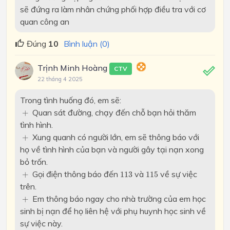
sẽ đứng ra làm nhân chứng phối hợp điều tra với cơ
quan công an
Đúng
10
Bình luận (0)
Trịnh Minh Hoàng
CTV
22 tháng 4 2025
Trong tình huống đó, em sẽ:
+
Quan sát đường, chạy đến chỗ bạn hỏi thăm
+
tình hình.
+
Xung quanh có người lớn, em sẽ thông báo với
+
họ về tình hình của bạn và người gây tại nạn xong
bỏ trốn.
113
115
+
Gọi điện thông báo đến
và
về sự việc
+
113
115
trên.
+
Em thông báo ngay cho nhà trường của em học
+
sinh bị nạn để họ liên hệ với phụ huynh học sinh về
sự việc này.