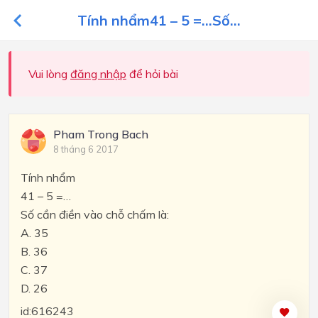
Tính nhẩm41 – 5 =…Số...
Vui lòng
đăng nhập
để hỏi bài
Pham Trong Bach
8 tháng 6 2017
Tính nhẩm
41 – 5 =…
Số cần điền vào chỗ chấm là:
A. 35
B. 36
C. 37
D. 26
id:616243