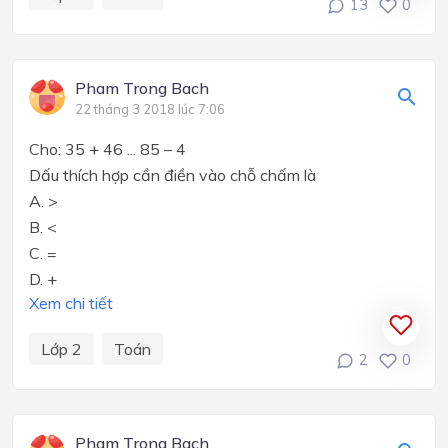
13
0
Pham Trong Bach
22 tháng 3 2018 lúc 7:06
Cho: 35 + 46 ... 85 – 4
Dấu thích hợp cần điền vào chỗ chấm là
A. >
B. <
C. =
D. +
Xem chi tiết
Lớp 2
Toán
2
0
Pham Trong Bach