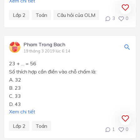
Xem chi tiết
Lớp 2
Toán
Câu hỏi của OLM
3
0
Pham Trong Bach
19 tháng 3 2019 lúc 6:14
23 + … = 56
Số thích hợp cần điền vào chỗ chấm là:
A. 32
B. 23
C. 33
D. 43
Xem chi tiết
Lớp 2
Toán
1
0