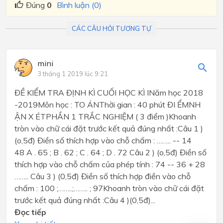
Đúng
0
Bình luận (0)
CÁC CÂU HỎI TƯƠNG TỰ
mini
3 tháng 1 2019 lúc 9:21
ĐỀ KIỂM TRA ĐỊNH KÌ CUỐI HỌC KÌ INăm học 2018
-2019Môn học : TO ÁNThời gian : 40 phút ĐI ỂMNH
ẬN X ÉTPHẦN 1 TRẮC NGHIỆM ( 3 điểm )Khoanh
tròn vào chữ cái đặt trước kết quả đúng nhất :Câu 1 )
(o,5đ) Điền số thích hợp vào chỗ chấm : …….. -- 14
48 A . 65 ; B . 62 ; C . 64 ; D . 72 Câu 2 ) (o,5đ) Điền số
thích hợp vào chỗ chấm của phép tính : 74 -- 36 + 28
…….. Câu 3 ) (0,5đ) Điền số thích hợp điền vào chỗ
chấm : 100 ;……..;…….. ; 97Khoanh tròn vào chữ cái đặt
trước kết quả đúng nhất :Câu 4 )(0,5đ)...
Đọc tiếp