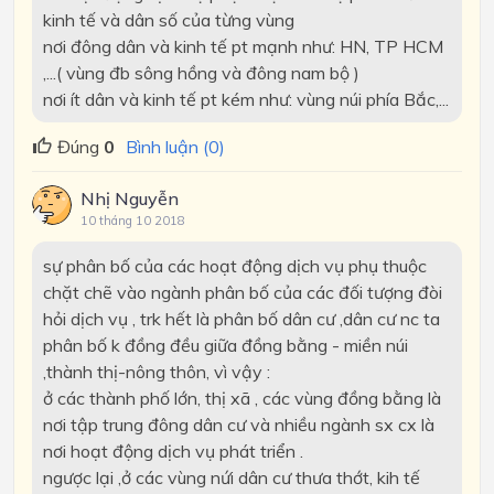
kinh tế và dân số của từng vùng
nơi đông dân và kinh tế pt mạnh như: HN, TP HCM
,...( vùng đb sông hồng và đông nam bộ )
nơi ít dân và kinh tế pt kém như: vùng núi phía Bắc,...
Đúng
0
Bình luận (0)
Nhị Nguyễn
10 tháng 10 2018
sự phân bố của các hoạt động dịch vụ phụ thuộc
chặt chẽ vào ngành phân bố của các đối tượng đòi
hỏi dịch vụ , trk hết là phân bố dân cư ,dân cư nc ta
phân bố k đồng đều giữa đồng bằng - miền núi
,thành thị-nông thôn, vì vậy :
ở các thành phố lớn, thị xã , các vùng đồng bằng là
nơi tập trung đông dân cư và nhiều ngành sx cx là
nơi hoạt động dịch vụ phát triển .
ngược lại ,ở các vùng nứi dân cư thưa thớt, kih tế