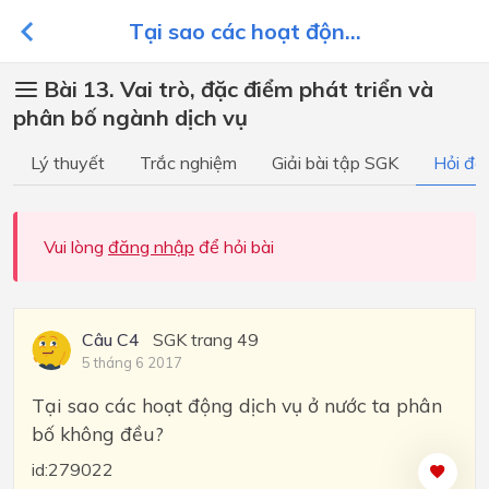
Tại sao các hoạt độn...
Bài 13. Vai trò, đặc điểm phát triển và
phân bố ngành dịch vụ
Lý thuyết
Trắc nghiệm
Giải bài tập SGK
Hỏi đá
Vui lòng
đăng nhập
để hỏi bài
Câu C4
SGK trang 49
5 tháng 6 2017
Tại sao các hoạt động dịch vụ ở nước ta phân
bố không đều?
id:279022