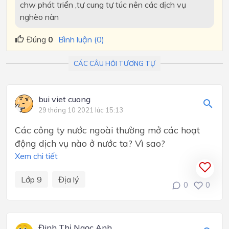
chw phát triển ,tự cung tự túc nên các dịch vụ
nghèo nàn
Đúng
0
Bình luận (0)
CÁC CÂU HỎI TƯƠNG TỰ
bui viet cuong
29 tháng 10 2021 lúc 15:13
Các công ty nước ngoài thường mở các hoạt
động dịch vụ nào ở nước ta? Vì sao?
Xem chi tiết
Lớp 9
Địa lý
0
0
Đinh Thị Ngọc Anh