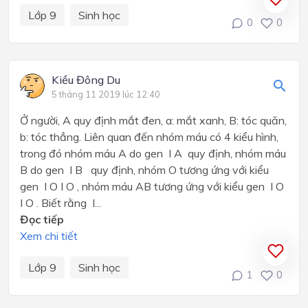
Lớp 9
Sinh học
0
0
Kiều Đông Du
5 tháng 11 2019 lúc 12:40
Ở người, A quy định mắt đen, a: mắt xanh, B: tóc quăn,
b: tóc thẳng. Liên quan đến nhóm máu có 4 kiểu hình,
trong đó nhóm máu A do gen I A quy định, nhóm máu
B do gen I B quy định, nhóm O tương ứng với kiểu
gen I O I O , nhóm máu AB tương ứng với kiểu gen I O
I O . Biết rằng I...
Đọc tiếp
Xem chi tiết
Lớp 9
Sinh học
1
0