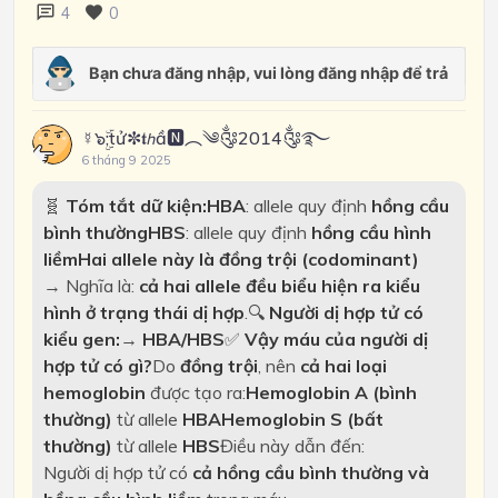
4
0
☿๖ۣۜ;tử✼𝖙𝘩ầ🅽︵༄༂2014༂࿐
6 tháng 9 2025
🧬
Tóm tắt dữ kiện:
HBA
: allele quy định
hồng cầu
bình thường
HBS
: allele quy định
hồng cầu hình
liềm
Hai allele này là đồng trội (codominant)
→ Nghĩa là:
cả hai allele đều biểu hiện ra kiểu
hình ở trạng thái dị hợp
.
🔍
Người dị hợp tử có
kiểu gen:
→
HBA/HBS
✅
Vậy máu của người dị
hợp tử có gì?
Do
đồng trội
, nên
cả hai loại
hemoglobin
được tạo ra:
Hemoglobin A (bình
thường)
từ allele
HBA
Hemoglobin S (bất
thường)
từ allele
HBS
Điều này dẫn đến:
Người dị hợp tử có
cả hồng cầu bình thường và