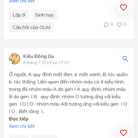
Xem chi tiết
Lớp 9
Sinh học
0
0
Câu hỏi của OLM
Kiều Đông Du
6 tháng 7 2019 lúc 17:51
Ở người, A quy định mắt đen, a: mắt xanh, B: tóc quăn,
b: tóc thẳng. Liên quan đến nhóm máu có 4 kiểu hình,
trong đó nhóm máu A do gen I A quy định, nhóm máu
B do gen I B quy định, nhóm O tương ứng với kiểu
gen I O I O , nhóm máu AB tương ứng với kiểu gen I O
I O . Biết rằng I...
Đọc tiếp
Xem chi tiết