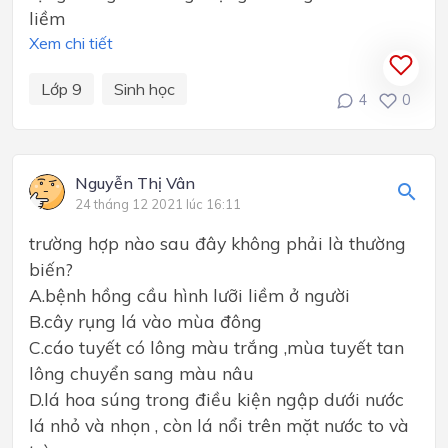
liềm
Xem chi tiết
Lớp 9
Sinh học
4
0
Nguyễn Thị Vân
24 tháng 12 2021 lúc 16:11
trường hợp nào sau đây không phải là thường
biến?
A.bệnh hồng cầu hình lưỡi liềm ở người
B.cây rụng lá vào mùa đông
C.cáo tuyết có lông màu trắng ,mùa tuyết tan
lông chuyển sang màu nâu
D.lá hoa súng trong điều kiện ngập dưới nước
lá nhỏ và nhọn , còn lá nổi trên mặt nước to và