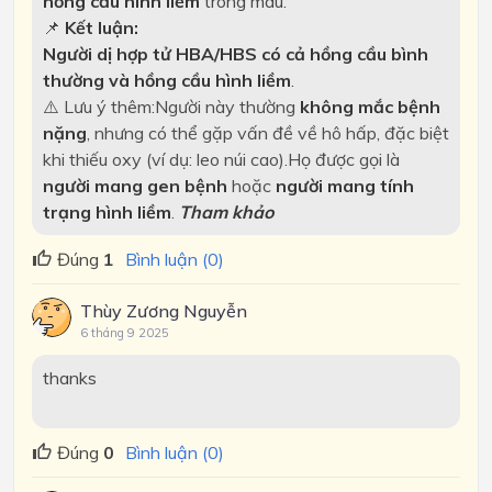
hồng cầu hình liềm
trong máu.
📌
Kết luận:
Người dị hợp tử HBA/HBS có cả hồng cầu bình
thường và hồng cầu hình liềm
.
⚠️ Lưu ý thêm:
Người này thường
không mắc bệnh
nặng
, nhưng có thể gặp vấn đề về hô hấp, đặc biệt
khi thiếu oxy (ví dụ: leo núi cao).
Họ được gọi là
người mang gen bệnh
hoặc
người mang tính
trạng hình liềm
.
Tham khảo
Đúng
1
Bình luận (0)
Thùy Zương Nguyễn
6 tháng 9 2025
thanks
Đúng
0
Bình luận (0)