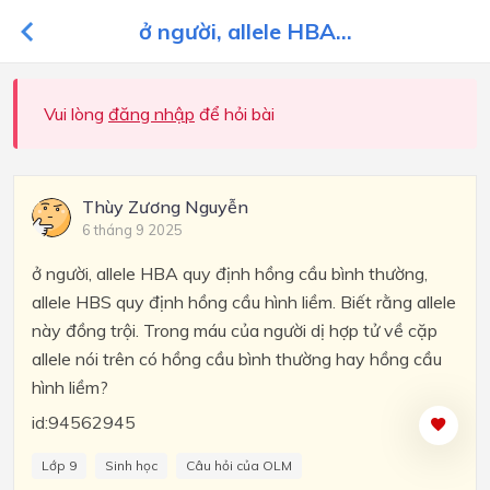
ở người, allele HBA...
Vui lòng
đăng nhập
để hỏi bài
Thùy Zương Nguyễn
6 tháng 9 2025
ở người, allele HBA quy định hồng cầu bình thường,
allele HBS quy định hồng cầu hình liềm. Biết rằng allele
này đồng trội. Trong máu của người dị hợp tử về cặp
allele nói trên có hồng cầu bình thường hay hồng cầu
hình liềm?
id:94562945
Lớp 9
Sinh học
Câu hỏi của OLM