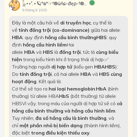
𓃱⋆⭒˚.⋆🪐ºҩº☞†®üñɕ-đẹρ-†®...
6 tháng 9 2025
Đây là một câu hỏi về
di truyền học
, cụ thể là
về
tính đồng trội (co-dominance)
giữa hai allele:
HBA
: quy định
hồng cầu bình thường
HBS
: quy
định
hồng cầu hình liềm
Hai
allele
HBA
và
HBS
là
đồng trội
, tức là
cùng biểu
hiện
trong kiểu hình khi ở trạng thái dị hợp.
✅
Trường hợp người
dị hợp tử
(kiểu gen
HBAHBS
):
Do
tính đồng trội
, cả hai allele
HBA
và
HBS
cùng
hoạt động
. Kết quả là:
Cơ thể sẽ tạo ra
hai loại hemoglobin
:
HbA
(bình
thường) từ allele HBA
HbS
(bất thường) từ allele
HBS
Vì vậy, trong máu của người dị hợp tử sẽ có
cả
hồng cầu bình thường và hồng cầu hình liềm
.
Tuy nhiên,
đa số hồng cầu là bình thường
, và
chỉ
một phần nhỏ bị biến dạng
(thành hình liềm),
đặc biệt
trong điều kiện thiếu oxy
.