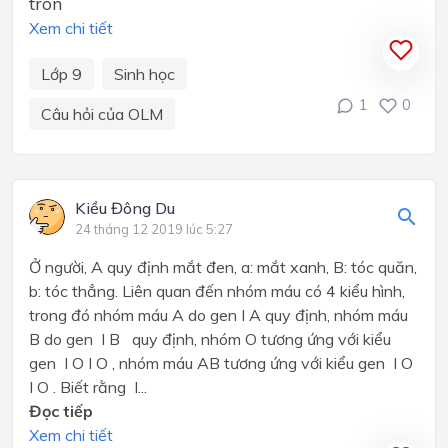
tròn
Xem chi tiết
Lớp 9
Sinh học
1
0
Câu hỏi của OLM
Kiều Đông Du
24 tháng 12 2019 lúc 5:27
Ở người, A quy định mắt đen, a: mắt xanh, B: tóc quăn,
b: tóc thẳng. Liên quan đến nhóm máu có 4 kiểu hình,
trong đó nhóm máu A do gen I A quy định, nhóm máu
B do gen I B quy định, nhóm O tương ứng với kiểu
gen I O I O , nhóm máu AB tương ứng với kiểu gen I O
I O . Biết rằng I...
Đọc tiếp
Xem chi tiết