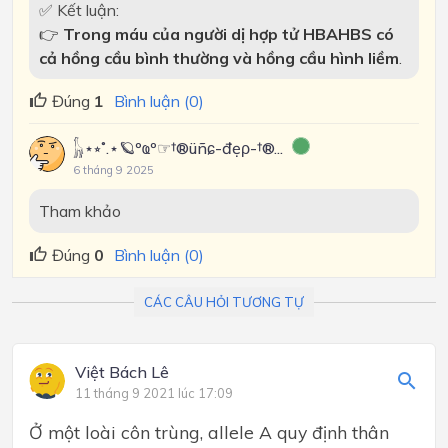
✅ Kết luận:
👉
Trong máu của người dị hợp tử HBAHBS có
cả hồng cầu bình thường và hồng cầu hình liềm
.
Đúng
1
Bình luận (0)
𓃱⋆⭒˚.⋆🪐ºҩº☞†®üñɕ-đẹρ-†®...
6 tháng 9 2025
Tham khảo
Đúng
0
Bình luận (0)
CÁC CÂU HỎI TƯƠNG TỰ
Việt Bách Lê
11 tháng 9 2021 lúc 17:09
Ở một loài côn trùng, allele A quy định thân