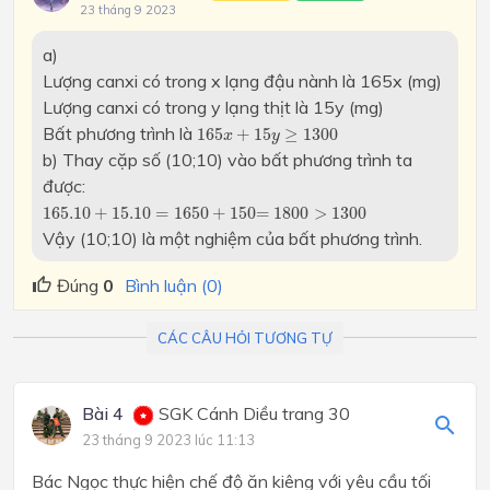
23 tháng 9 2023
a)
Lượng canxi có trong x lạng đậu nành là 165x (mg)
Lượng canxi có trong y lạng thịt là 15y (mg)
165
x
+
15
y
≥
1300
Bất phương trình là
165
+
15
≥
1300
x
y
b) Thay cặp số (10;10) vào bất phương trình ta
được:
165.10
+
15.10
=
1650
+
150
=
1800
>
1300
165.10
+
15.10
=
1650
+
150
=
1800
>
1300
Vậy (10;10) là một nghiệm của bất phương trình.
Đúng
0
Bình luận (0)
CÁC CÂU HỎI TƯƠNG TỰ
Bài 4
SGK Cánh Diều trang 30
23 tháng 9 2023 lúc 11:13
Bác Ngọc thực hiện chế độ ăn kiêng với yêu cầu tối