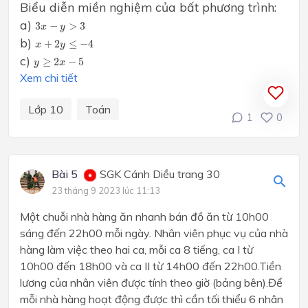
Biểu diễn miền nghiệm của bất phương trình:
3
x
−
y
>
3
a)
3
−
>
3
x
y
x
+
2
y
≤
−
4
b)
+
2
≤
−
4
x
y
y
≥
2
x
−
5
c)
≥
2
−
5
y
x
Xem chi tiết
Lớp 10
Toán
1
0
Bài 5
SGK Cánh Diều trang 30
23 tháng 9 2023 lúc 11:13
Một chuỗi nhà hàng ăn nhanh bán đồ ăn từ 10h00
sáng đến 22h00 mỗi ngày. Nhân viên phục vụ của nhà
hàng làm việc theo hai ca, mỗi ca 8 tiếng, ca I từ
10h00 đến 18h00 và ca II từ 14h00 đến 22h00.Tiền
lương của nhân viên được tính theo giờ (bảng bên).Để
mỗi nhà hàng hoạt động được thì cần tối thiểu 6 nhân