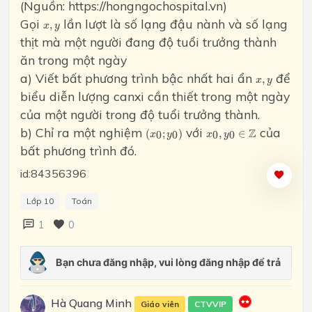
(Nguồn: https://hongngochospital.vn)
Gọi
lần lượt là số lạng đậu nành và số lạng
x
,
y
,
x
y
thịt mà một người đang độ tuổi trưởng thành
ăn trong một ngày
a) Viết bất phương trình bậc nhất hai ẩn
để
x
,
y
,
x
y
biểu diễn lượng canxi cần thiết trong một ngày
của một người trong độ tuổi trưởng thành.
(
x
0
;
y
0
)
x
0
,
y
0
∈
Z
b) Chỉ ra một nghiệm
với
của
Z
(
;
)
,
∈
0
0
0
0
x
y
x
y
bất phương trình đó.
id:84356396
Lớp 10
Toán
1
0
Hà Quang Minh
Giáo viên
CTVVIP