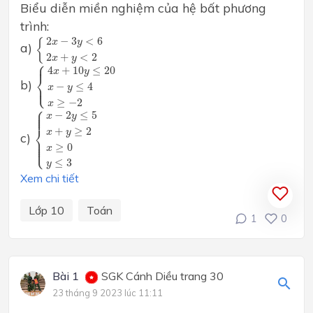
Biểu diễn miền nghiệm của hệ bất phương
trình:
{
2
x
−
3
y
<
6
2
x
+
y
<
2
2
−
3
<
6
{
x
y
a)
2
+
<
2
x
y
⎧
{
4
x
+
10
y
≤
20
x
−
y
≤
4
x
≥
−
2
⎪
4
+
10
≤
20
x
y
⎨
b)
⎩
⎪
−
≤
4
x
y
≥
−
2
x
⎧
{
x
−
2
y
≤
5
x
+
y
≥
2
x
≥
0
y
≤
3
⎪

⎪

⎪

−
2
≤
5
⎪
x
y
⎨
+
≥
2
x
y
c)
⎪

⎪

⎪

⎩
⎪
≥
0
x
≤
3
y
Xem chi tiết
Lớp 10
Toán
1
0
Bài 1
SGK Cánh Diều trang 30
23 tháng 9 2023 lúc 11:11