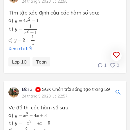
24 tháng 9 2023 lúc 22:56
Tìm tập xác định của các hàm số sau:
y
=
4
x
2
−
1
2
a)
=
4
−
1
y
x
y
=
1
x
2
+
1
1
b)
=
y
2
+
1
x
y
=
2
+
1
x
1
c)
=
2
+
y
x
Xem chi tiết
Lớp 10
Toán
1
0
Bài 3
SGK Chân trời sáng tạo trang 59
24 tháng 9 2023 lúc 22:57
Vẽ đồ thị các hàm số sau:
y
=
x
2
−
4
x
+
3
2
a)
=
−
4
+
3
y
x
x
y
=
−
x
2
−
4
x
+
5
2
b)
=
−
−
4
+
5
y
x
x
y
=
x
2
−
4
x
+
5
2