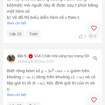
kilômét) mà người này đi được sau t phút bằng
một hàm số.
b) Vẽ đồ thị biểu diễn hàm số s theo t.
Xem chi tiết
Lớp 10
Toán
1
0
Bài 5
SGK Chân trời sáng tạo trang 59
24 tháng 9 2023 lúc 22:57
y
=
2
x
2
+
m
x
+
n
2
Biết rằng hàm số
giảm trên
=
2
+
+
y
x
m
x
n
(
−
∞
;
1
)
,
(
1
;
+
∞
)
khoảng
tăng trên khoảng
và có
(
−
∞
;
1
)
,
(
1
;
+
∞
)
[
9
;
+
∞
)
tập giá trị là
. Xác định giá trị của m và
[
9
;
+
∞
)
n.
Xem chi tiết