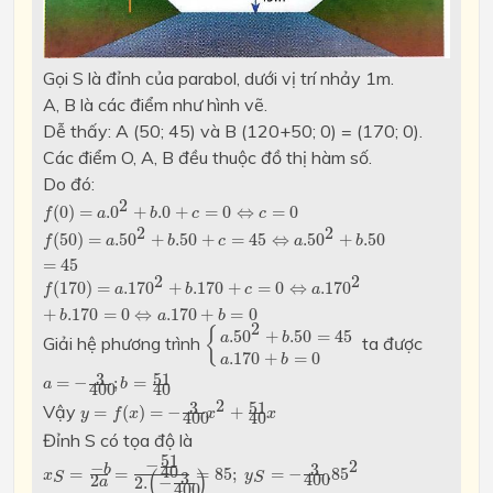
Gọi S là đỉnh của parabol, dưới vị trí nhảy 1m.
A, B là các điểm như hình vẽ.
Dễ thấy: A (50; 45) và B (120+50; 0) = (170; 0).
Các điểm O, A, B đều thuộc đồ thị hàm số.
Do đó:
f
(
0
)
=
a
.0
2
+
b
.0
+
c
=
0
⇔
c
=
0
2
(
0
)
=
.0
+
.0
+
=
0
⇔
=
0
f
a
b
c
c
f
(
50
)
=
a
.50
2
+
b
.50
+
c
=
45
⇔
a
.50
2
+
b
.50
=
45
2
2
(
50
)
=
.50
+
.50
+
=
45
⇔
.50
+
.50
f
a
b
c
a
b
=
45
f
(
170
)
=
a
.170
2
+
b
.170
+
c
=
0
⇔
a
.170
2
+
b
.170
=
0
⇔
a
.170
+
2
2
(
170
)
=
.170
+
.170
+
=
0
⇔
.170
f
a
b
c
a
+
.170
=
0
⇔
.170
+
=
0
b
a
b
{
a
.50
2
+
b
.50
=
45
a
.170
+
b
=
0
2
{
.50
+
.50
=
45
a
b
Giải hệ phương trình
ta được
.170
+
=
0
a
b
a
=
−
3
400
;
b
=
51
40
3
51
=
−
;
=
a
b
400
40
y
=
f
(
x
)
=
−
3
400
x
2
+
51
40
x
2
3
51
Vậy
=
(
)
=
−
+
y
f
x
x
x
400
40
Đỉnh S có tọa độ là
x
S
=
−
b
2
a
=
−
51
40
2.
(
−
3
400
)
=
85
;
y
S
=
−
3
400
.8
5
2
+
51
40
.
51
−
2
−
3
b
40
=
=
=
85
;
=
−
.8
5
(
)
x
y
3
S
S
400
2
2.
−
a
400