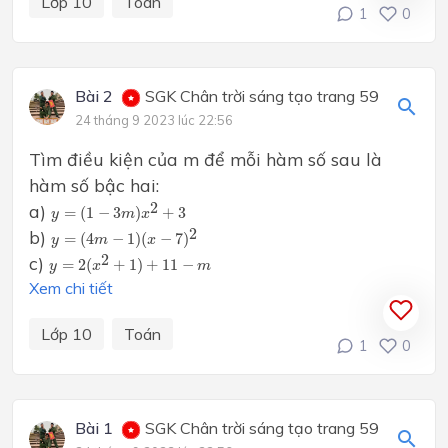
Lớp 10
Toán
1
0
Bài 2
SGK Chân trời sáng tạo trang 59
24 tháng 9 2023 lúc 22:56
Tìm điều kiện của m để mỗi hàm số sau là
hàm số bậc hai:
y
=
(
1
−
3
m
)
x
2
+
3
2
a)
=
(
1
−
3
)
+
3
y
m
x
y
=
(
4
m
−
1
)
(
x
−
7
)
2
2
b)
=
(
4
−
1
)
(
−
7
)
y
m
x
y
=
2
(
x
2
+
1
)
+
11
−
m
2
c)
=
2
(
+
1
)
+
11
−
y
x
m
Xem chi tiết
Lớp 10
Toán
1
0
Bài 1
SGK Chân trời sáng tạo trang 59