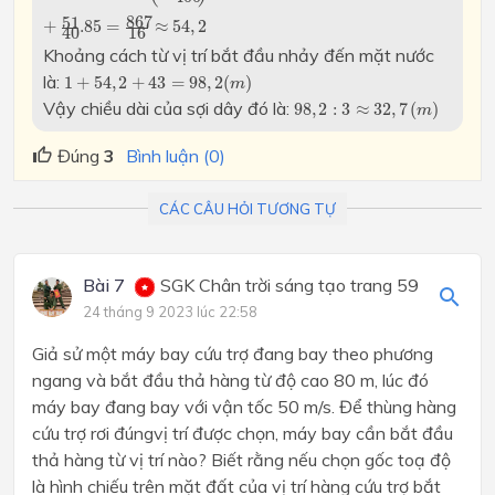
867
51
+
.85
=
≈
54
,
2
16
40
Khoảng cách từ vị trí bắt đầu nhảy đến mặt nước
1
+
54
,
2
+
43
=
98
,
2
(
m
)
là:
1
+
54
,
2
+
43
=
98
,
2
(
)
m
98
,
2
:
3
≈
32
,
7
(
m
)
Vậy chiều dài của sợi dây đó là:
98
,
2
:
3
≈
32
,
7
(
)
m
Đúng
3
Bình luận (0)
CÁC CÂU HỎI TƯƠNG TỰ
Bài 7
SGK Chân trời sáng tạo trang 59
24 tháng 9 2023 lúc 22:58
Giả sử một máy bay cứu trợ đang bay theo phương
ngang và bắt đầu thả hàng từ độ cao 80 m, lúc đó
máy bay đang bay với vận tốc 50 m/s. Để thùng hàng
cứu trợ rơi đúngvị trí được chọn, máy bay cần bắt đầu
thả hàng từ vị trí nào? Biết rằng nếu chọn gốc toạ độ
là hình chiếu trên mặt đất của vị trí hàng cứu trợ bắt