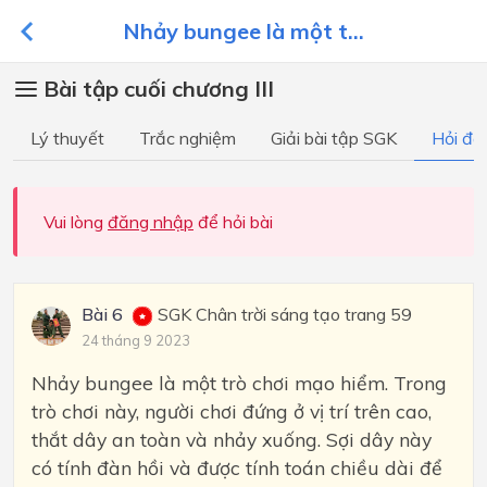
Nhảy bungee là một t...
Bài tập cuối chương III
Lý thuyết
Trắc nghiệm
Giải bài tập SGK
Hỏi đá
Vui lòng
đăng nhập
để hỏi bài
Bài 6
SGK Chân trời sáng tạo trang 59
24 tháng 9 2023
Nhảy bungee là một trò chơi mạo hiểm. Trong
trò chơi này, người chơi đứng ở vị trí trên cao,
thắt dây an toàn và nhảy xuống. Sợi dây này
có tính đàn hồi và được tính toán chiều dài để