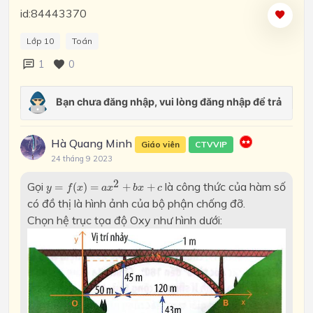
id:84443370
Lớp 10
Toán
1
0
Hà Quang Minh
Giáo viên
CTVVIP
24 tháng 9 2023
y
=
f
(
x
)
=
a
x
2
+
b
x
+
c
2
Gọi
là công thức của hàm số
=
(
)
=
+
+
y
f
x
a
x
b
x
c
có đồ thị là hình ảnh của bộ phận chống đỡ.
Chọn hệ trục tọa độ Oxy như hình dưới: