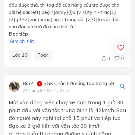
đầu được thả, thì toạ độ của hàng cứu trợ được cho
bởi hệ sau:left{ begin{array}{l}x {v_0}ty h - frac{1}
{2}g{t^2}end{array} right.Trong đó, {v_0} là vận tốc
ban đầu và h là độ cao tính từ...
Đọc tiếp
Xem chi tiết
Lớp 10
Toán
1
0
Bài 4
SGK Chân trời sáng tạo trang 59
24 tháng 9 2023 lúc 22:57
Một vận động viên chạy xe đạp trong 1 giờ 30
phút đầu với vận tốc trung bình là 42km/h. Sau
đó người này nghỉ tại chỗ 15 phút và tiếp tục
đạp xe 2 giờ liền với vận tốc 30 km/h.
a) Hãy biểu thị quãng đường s (tính bằng