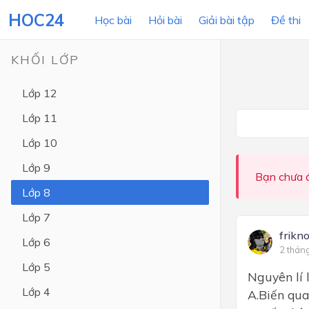
HOC24
Học bài
Hỏi bài
Giải bài tập
Đề thi
KHỐI LỚP
Lớp 12
LỚP HỌC
MÔN
Lớp 11
Lớp 12
Lớp 10
Lớp 11
Lớp 9
Bạn chưa đ
Lớp 10
Lớp 8
Lớp 9
Lớp 7
Lớp 8
frikn
Lớp 6
2 thán
Lớp 7
Lớp 5
Nguyên lí 
Lớp 6
Lớp 4
A.Biến qua
Lớp 5