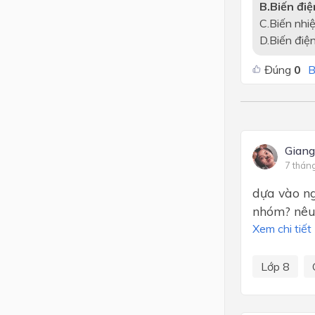
B.Biến đi
C.Biến nhi
D.Biến điệ
Đúng
0
B
Gian
7 thán
dựa vào ng
nhóm? nêu
Xem chi tiết
Lớp 8