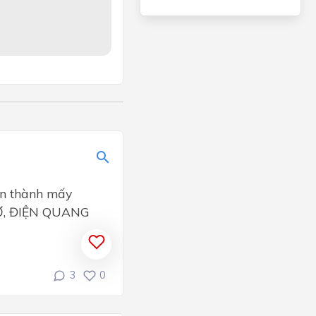
ện thành mấy
 CƠ, ĐIỆN QUANG
3
0