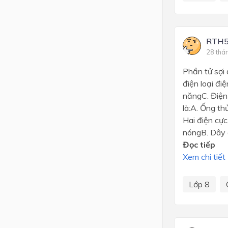
RTH
28 thá
Phần tử sợi
điện loại đi
năngC. Điện
là:A. Ống th
Hai điện cực
nóngB. Dây đ
Đọc tiếp
Xem chi tiết
Lớp 8