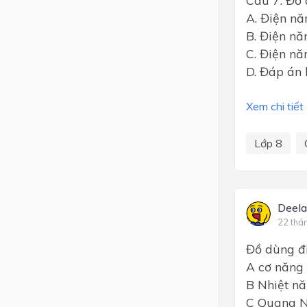
A. Điện n
B. Điện nă
C. Điện nă
D. Đáp án
Xem chi tiết
Lớp 8
Deel
22 thá
Đồ dùng đi
A cơ năng
B Nhiệt n
C Quang 