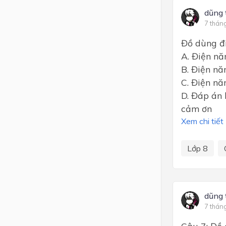
dũng 
7 thán
Đồ dùng đi
A. Điện n
B. Điện nă
C. Điện nă
D. Đáp án
cảm ơn
Xem chi tiết
Lớp 8
dũng 
7 thán
Câu 7: Đồ 