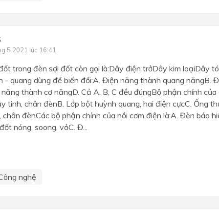
5
ng 5 2021 lúc 16:41
 đốt trong đèn sợi đốt còn gọi là:Dây điện trởDây kim loạiDây
ện - quang dùng để biến đổi:A. Điện năng thành quang năngB. 
 năng thành cơ năngD. Cả A, B, C đều đúngBộ phận chính của
ủy tinh, chân đènB. Lớp bột huỳnh quang, hai điện cựcC. Ống thủ
, chân đènCác bộ phận chính của nồi cơm điện là:A. Đèn báo hi
ốt nóng, soong, vỏC. Đ...
Công nghệ