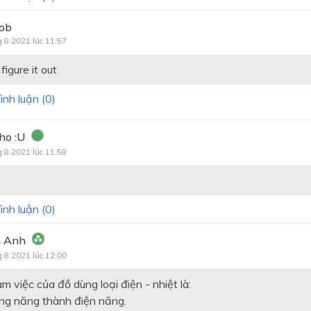
nob
g 8 2021 lúc 11:57
figure it out
ình luận (
0
)
ho :U
g 8 2021 lúc 11:58
ình luận (
0
)
 Anh
g 8 2021 lúc 12:00
àm việc của đồ dùng loại điện - nhiệt là:
ng năng thành điện năng.