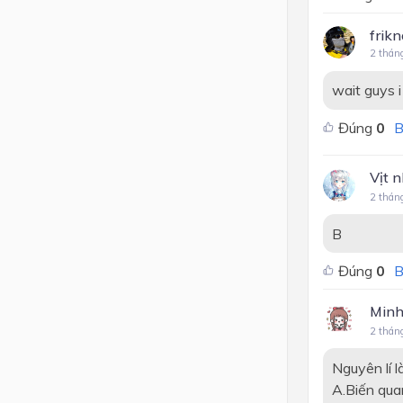
frik
2 thán
wait guys i 
Đúng
0
B
Vịt n
2 thán
B
Đúng
0
B
Minh
2 thán
Nguyên lí l
A.Biến qua