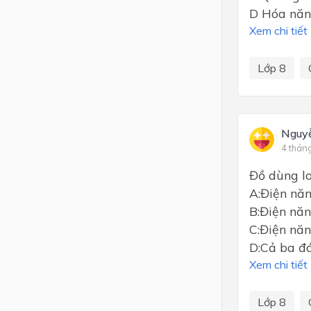
D Hóa nă
Xem chi tiết
Lớp 8
Nguy
4 thán
Đồ dùng lo
A:Điện nă
B:Điện năn
C:Điện nă
D:Cả ba đá
Xem chi tiết
Lớp 8