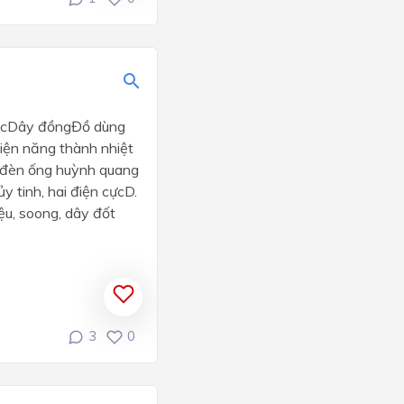
 tócDây đồngĐồ dùng
Điện năng thành nhiệt
 đèn ống huỳnh quang
y tinh, hai điện cựcD.
ệu, soong, dây đốt
3
0