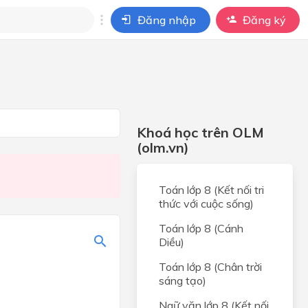
Đăng nhập
Đăng ký
i
ho câu hỏi của
BÀI HỌC
Khoá học trên OLM
(olm.vn)
Toán lớp 8 (Kết nối tri
thức với cuộc sống)
Toán lớp 8 (Cánh
Diều)
Toán lớp 8 (Chân trời
sáng tạo)
Ngữ văn lớp 8 (Kết nối