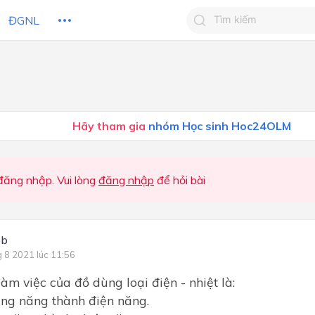
ĐGNL
Tìm kiếm câu trả lờ
Tìm kiếm câu trả lời c
 HỌC
CHỦ ĐỀ / CHƯƠNG
bạn
Hãy tham gia
nhóm Học sinh Hoc24OLM
ăng nhập. Vui lòng
đăng nhập
để hỏi bài
ob
g 8 2021 lúc 11:56
làm việc của đồ dùng loại điện - nhiệt là:
ng năng thành điện năng.