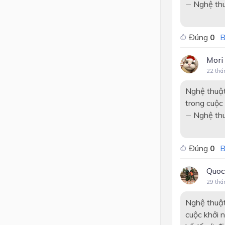
−
Nghệ thuậ
−
Đúng
0
B
Mori
22 thá
Nghệ thuật
trong cuộc
−
Nghệ thuậ
−
Đúng
0
B
Quoc
29 thá
Nghệ thuật
cuộc khởi 