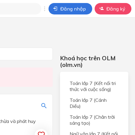
Đăng nhập
Đăng ký
i
ho câu hỏi của
BÀI HỌC
Khoá học trên OLM
(olm.vn)
Toán lớp 7 (Kết nối tri
thức với cuộc sống)
Toán lớp 7 (Cánh
Diều)
Toán lớp 7 (Chân trời
thừa và phát huy
sáng tạo)
Ngữ văn lớp 7 (Kết nối