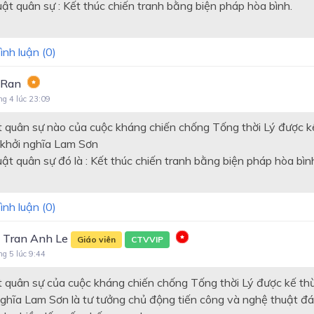
t quân sự : Kết thúc chiến tranh bằng biện pháp hòa bình.
ình luận (
0
)
 Ran
ng 4 lúc 23:09
 quân sự nào của cuộc kháng chiến chống Tống thời Lý được k
 khởi nghĩa Lam Sơn
t quân sự đó là : Kết thúc chiến tranh bằng biện pháp hòa bìn
ình luận (
0
)
 Tran Anh Le
Giáo viên
CTVVIP
ng 5 lúc 9:44
 quân sự của cuộc kháng chiến chống Tống thời Lý được kế thừ
nghĩa Lam Sơn là tư tưởng chủ động tiến công và nghệ thuật đ