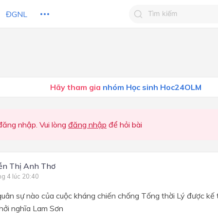
ĐGNL
Tìm kiếm câu trả lờ
Tìm kiếm câu trả lời c
 HỌC
CHỦ ĐỀ / CHƯƠNG
bạn
Hãy tham gia
nhóm Học sinh Hoc24OLM
ăng nhập. Vui lòng
đăng nhập
để hỏi bài
ễn Thị Anh Thơ
ng 4 lúc 20:40
quân sự nào của cuộc kháng chiến chống Tống thời Lý được kế 
khởi nghĩa Lam Sơn