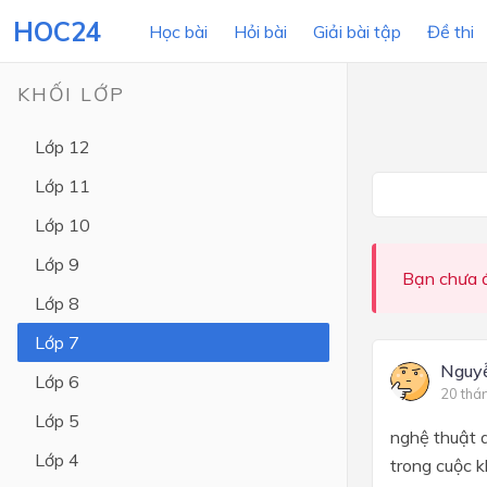
HOC24
Học bài
Hỏi bài
Giải bài tập
Đề thi
KHỐI LỚP
Lớp 12
LỚP HỌC
MÔN
Lớp 11
Lớp 12
Lớp 10
Lớp 11
Lớp 9
Bạn chưa đ
Lớp 10
Lớp 8
Lớp 9
Lớp 7
Lớp 8
Nguy
Lớp 6
20 thá
Lớp 7
Lớp 5
nghệ thuật 
Lớp 6
Lớp 4
trong cuộc 
Lớp 5