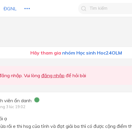
ĐGNL
Tìm kiếm câu trả lờ
Tìm kiếm câu trả lời c
 HỌC
CHỦ ĐỀ / CHƯƠNG
bạn
Hãy tham gia
nhóm Học sinh Hoc24OLM
ăng nhập. Vui lòng
đăng nhập
để hỏi bài
h viên ẩn danh
ng 3 lúc 19:02
ỏi ạ
a rồi e thi hsg của tỉnh và đạt giải ba thì có được cộng điểm t