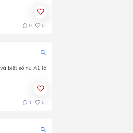
0
0
và biết số nu A1 là
1
0