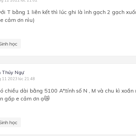
ng 12 2022 lúc 21:02
với T bằng 1 liên kết thì lúc ghi là ình gạch 2 gạch xuố
, e cảm ơn nìu)
Sinh học
 Thúy Ngự
g 11 2023 lúc 21:48
 chiều dài bằng 5100 A°.tính số N , M và chu kì xoắn
n gấp e cảm ơn ạ😿
Sinh học