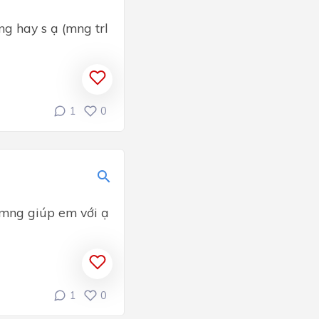
ng hay s ạ (mng trl
1
0
 mng giúp em với ạ
1
0