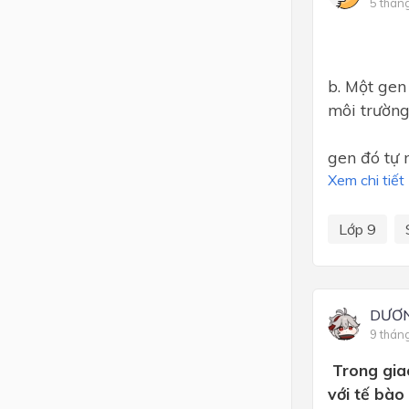
5 thán
b. Một gen
môi trường
gen đó tự 
Xem chi tiết
Lớp 9
DƯƠ
9 thán
Trong giao
với tế bào