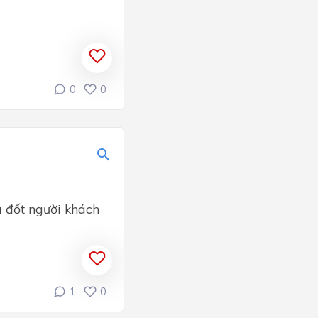
0
0
a đốt người khách
1
0