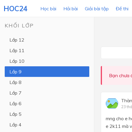
HOC24
Học bài
Hỏi bài
Giải bài tập
Đề thi
KHỐI LỚP
Lớp 12
LỚP HỌC
MÔN
Lớp 11
Lớp 12
Lớp 10
Lớp 11
Lớp 9
Bạn chưa đ
Lớp 10
Lớp 8
Lớp 9
Lớp 7
Lớp 8
Thàn
Lớp 6
23 thá
Lớp 7
Lớp 5
mng cho e h
Lớp 6
Lớp 4
e 2k11 mà vừ
Lớp 5