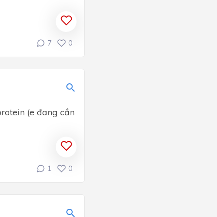
7
0
rotein (e đang cần
1
0