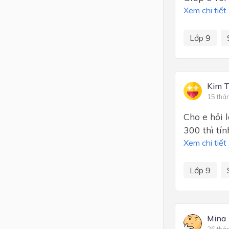
Xem chi tiết
Lớp 9
Kim T
15 thá
Cho e hỏi 
300 thì tí
Xem chi tiết
Lớp 9
Mina