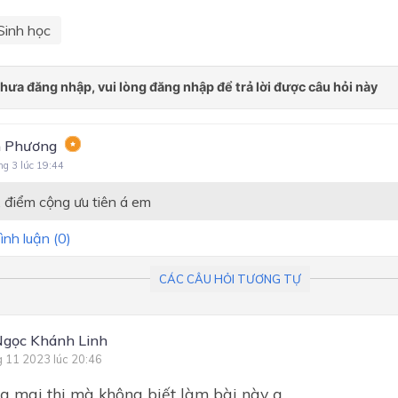
Sinh học
 Phương
ng 3 lúc 19:44
 điểm cộng ưu tiên á em
ình luận (
0
)
CÁC CÂU HỎI TƯƠNG TỰ
Ngọc Khánh Linh
g 11 2023 lúc 20:46
 ạ mai thi mà không biết làm bài này ạ