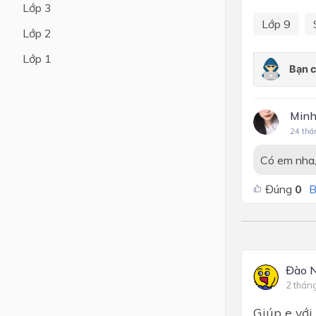
Lớp 3
Lớp 9
Lớp 4
Lớp 2
Lớp 3
Lớp 1
Lớp 2
Lớp 1
Minh
24 thá
Có em nha,
Đúng
0
B
Đào 
2 thán
Giúp e với