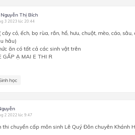
Nguyễn Thị Bích
ng 3 2023 lúc 20:44
 cây cỏ, ếch, bọ rùa, rắn, hổ, hưu, chuột, mèo, cáo, sâu, 
ều hâu)
hức ăn có tất cả các sinh vật trên
 GẤP Ạ MAI E THI R
Sinh học
Nguyễn
ng 2 2022 lúc 9:47
n thi chuyển cấp môn sinh Lê Quý Đôn chuyên Khánh H