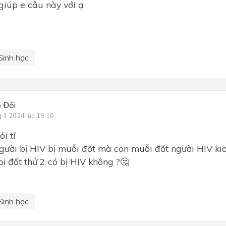
giúp e câu này với ạ
Sinh học
 Đối
g 1 2024 lúc 19:10
ỏi tí
ười bị HIV bị muỗi đốt mà con muỗi đốt người HIV ki
bị đốt thứ 2 có bị HIV không ?🤔
Sinh học