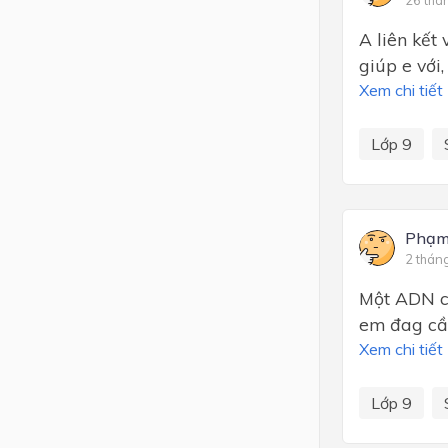
26 thá
A liên kết 
giúp e với
Xem chi tiết
Lớp 9
Phạm
2 thán
Một ADN có
em đag cầ
Xem chi tiết
Lớp 9