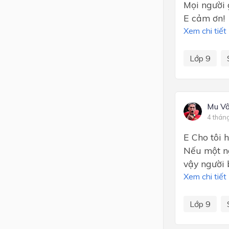
Mọi người 
E cảm ơn!
Xem chi tiết
Lớp 9
Mu Vô
4 thán
E Cho tôi h
Nếu một ng
vậy người 
Xem chi tiết
Lớp 9