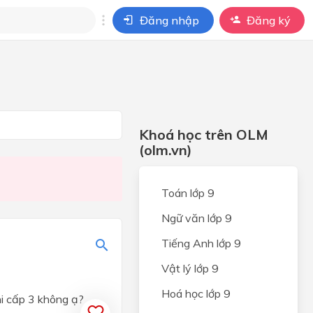
Đăng nhập
Đăng ký
i
ho câu hỏi của
BÀI HỌC
Khoá học trên OLM
(olm.vn)
Toán lớp 9
Ngữ văn lớp 9
Tiếng Anh lớp 9
Vật lý lớp 9
Hoá học lớp 9
hi cấp 3 không ạ?