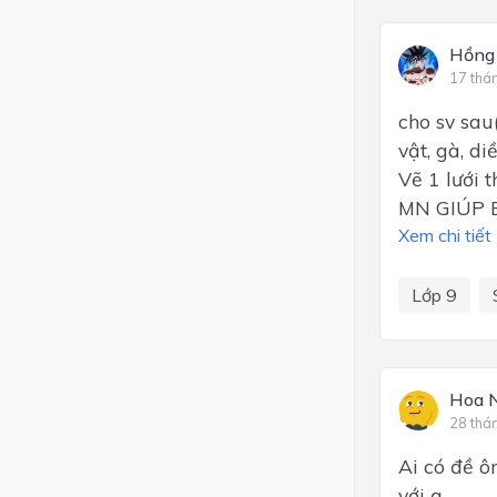
Hồng 
17 thá
cho sv sau(
vật, gà, di
Vẽ 1 lưới t
MN GIÚP E
Xem chi tiết
Lớp 9
Hoa 
28 thá
Ai có đề ô
với ạ