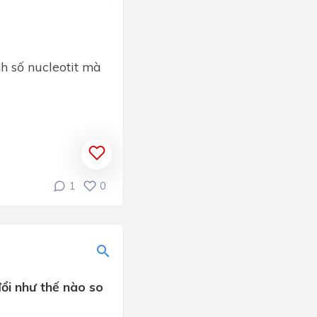
nh số nucleotit mà
1
0
ổi như thế nào so