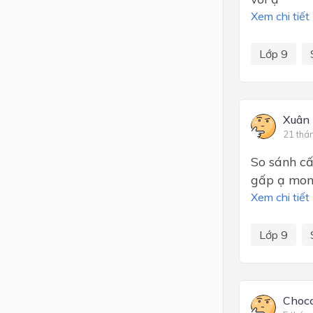
Xem chi tiết
Lớp 9
Xuân 
21 thá
So sánh cấ
gấp ạ mon
Xem chi tiết
Lớp 9
Choc