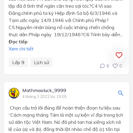
lập đã ở tình thế ngàn cân treo sợi tóc?C4:Vì sao
Đảng,chính phủ ta ký Hiệp định Sơ bộ 6/3/1946 và
Tạm ước ngày 14/9.1946 với Chính phủ Pháp?
C5:Nguyên nhân bùng nổ cuộc kháng chiến chống
thực dân Pháp ngày 19/12/1946?C6:Trình bày diễn...
Đọc tiếp
Xem chi tiết
Lớp 9
Lịch sử
6
0
Mathmaxluck_9999
4 tháng 3 2022 lúc 19:05
Chọn câu trả lời đúng để hoàn thiện đoạn tư liệu sau:
“Cách mạng tháng Tám là một sự kiện vĩ đại trong lịch
sử dân tộc Việt Nam. Nó đã phá tan hai xiềng xích nô
lệ của (a) và (b), đồng thời lật nhào chế độ (c) tồn tại