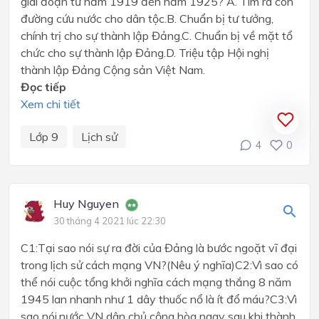
giai đoạn từ năm 1919 đến năm 1925? A. Tìm ra con
đường cứu nước cho dân tộc.B. Chuẩn bị tư tưởng,
chính trị cho sự thành lập Đảng.C. Chuẩn bị về mặt tổ
chức cho sự thành lập Đảng.D. Triệu tập Hội nghị
thành lập Đảng Cộng sản Việt Nam.
Đọc tiếp
Xem chi tiết
Lớp 9
Lịch sử
4
0
Huy Nguyen
30 tháng 4 2021 lúc 22:30
C1:Tại sao nói sự ra đời của Đảng là bước ngoặt vĩ đại
trong lịch sử cách mạng VN?(Nêu ý nghĩa)C2:Vì sao có
thể nói cuộc tổng khởi nghĩa cách mạng thắng 8 năm
1945 lan nhanh như 1 dây thuốc nổ là ít đổ máu?C3:Vì
sao nói,nước VN dân chủ cộng hòa ngay sau khi thành