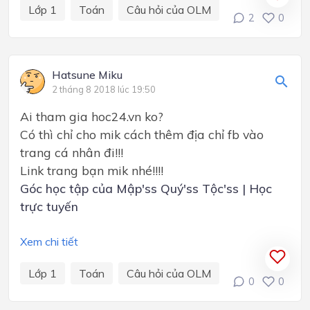
Lớp 1
Toán
Câu hỏi của OLM
2
0
Hatsune Miku
2 tháng 8 2018 lúc 19:50
Ai tham gia hoc24.vn ko?
Có thì chỉ cho mik cách thêm địa chỉ fb vào
trang cá nhân đi!!!
Link trang bạn mik nhé!!!!
Góc học tập của Mập'ss Quý'ss Tộc'ss | Học
trực tuyến
Xem chi tiết
Lớp 1
Toán
Câu hỏi của OLM
0
0