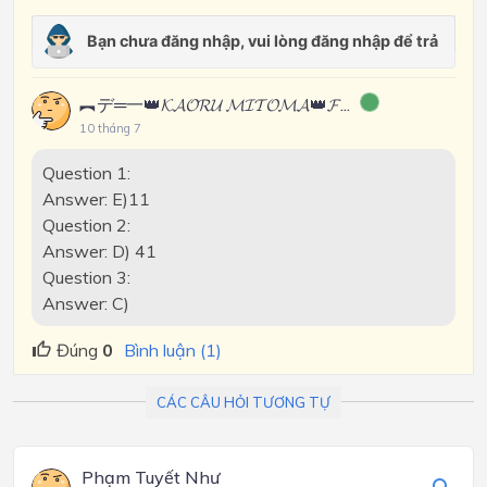
︻デ═一👑𝓚𝓐𝓞𝓡𝓤 𝓜𝓘𝓣𝓞𝓜𝓐👑𝓕...
10 tháng 7
Question 1:
Answer: E)11
Question 2:
Answer: D) 41
Question 3:
Answer: C)
Đúng
0
Bình luận (1)
CÁC CÂU HỎI TƯƠNG TỰ
Phạm Tuyết Như