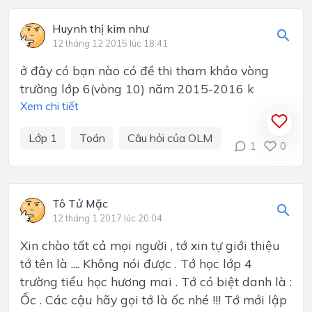
Huynh thị kim như
12 tháng 12 2015 lúc 18:41
ở đây có bạn nào có đề thi tham khảo vòng
trường lớp 6(vòng 10) năm 2015-2016 k
Xem chi tiết
Lớp 1
Toán
Câu hỏi của OLM
1
0
Tô Tử Mặc
12 tháng 1 2017 lúc 20:04
Xin chào tất cả mọi người , tớ xin tự giới thiệu
tớ tên là .... Không nói được . Tớ học lớp 4
trường tiểu học hương mai . Tớ có biệt danh là :
Ốc . Các cậu hãy gọi tớ là ốc nhé !!! Tớ mới lập