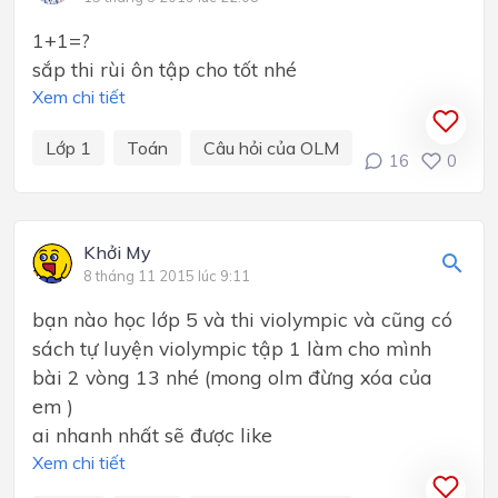
1+1=?
sắp thi rùi ôn tập cho tốt nhé
Xem chi tiết
Lớp 1
Toán
Câu hỏi của OLM
16
0
Khởi My
8 tháng 11 2015 lúc 9:11
bạn nào học lớp 5 và thi violympic và cũng có
sách tự luyện violympic tập 1 làm cho mình
bài 2 vòng 13 nhé (mong olm đừng xóa của
em )
ai nhanh nhất sẽ được like
Xem chi tiết