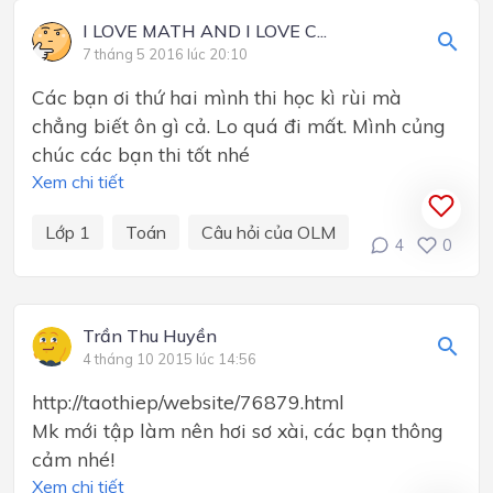
I LOVE MATH AND I LOVE C...
7 tháng 5 2016 lúc 20:10
Các bạn ơi thứ hai mình thi học kì rùi mà
chẳng biết ôn gì cả. Lo quá đi mất. Mình củng
chúc các bạn thi tốt nhé
Xem chi tiết
Lớp 1
Toán
Câu hỏi của OLM
4
0
Trần Thu Huyền
4 tháng 10 2015 lúc 14:56
http://taothiep/website/76879.html
Mk mới tập làm nên hơi sơ xài, các bạn thông
cảm nhé!
Xem chi tiết