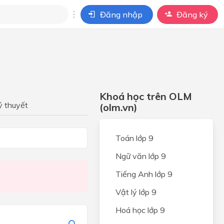
Đăng nhập
Đăng ký
i
ho câu hỏi của
BÀI HỌC
Khoá học trên OLM
ỆP
ý thuyết
(olm.vn)
ONG
Toán lớp 9
Ngữ văn lớp 9
UNG
Tiếng Anh lớp 9
PHÁP
Vật lý lớp 9
ỘT
Ổ
Hoá học lớp 9