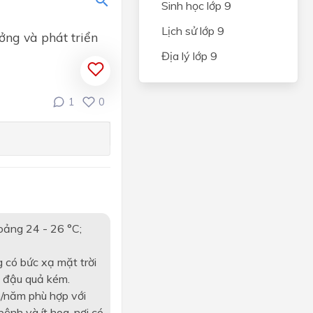
Sinh học lớp 9
NG VÀ
Lịch sử lớp 9
CÂY
ởng và phát triển
Địa lý lớp 9
IÊN
N
1
0
và an
hẩm
ến
hoảng 24 - 26 °C;
quan
 có bức xạ mặt trời
ỆP
à đậu quả kém.
ONG
/năm phù hợp với
ệnh và ít hoa, nơi có