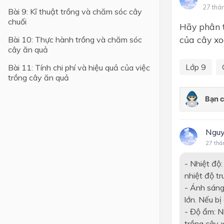
27 thá
Bài 9: Kĩ thuật trồng và chăm sóc cây
Lớp 4
chuối
Hãy phân t
Lớp 3
của cây xo
Bài 10: Thực hành trồng và chăm sóc
cây ăn quả
Lớp 2
Lớp 9
Bài 11: Tính chi phí và hiệu quả của việc
Lớp 1
trồng cây ăn quả
Nguy
27 thá
- Nhiệt độ
nhiệt độ t
- Ánh sáng
lớn. Nếu bị
- Độ ẩm: N
trồng cây x