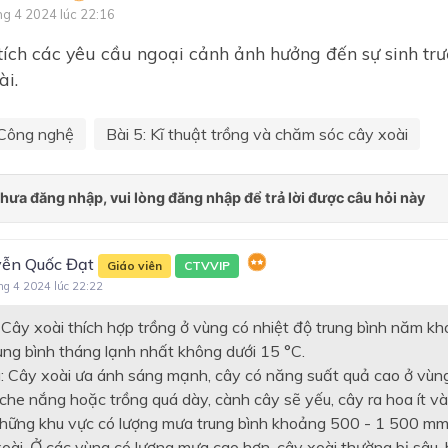
ng 4 2024 lúc 22:16
Chủ đề 3. KĨ THUẬT TRỒ
CHĂM SÓC MỘT SỐ LOẠI 
ích các yêu cầu ngoại cảnh ảnh hưởng đến sự sinh trư
ĂN QUẢ PHỔ BIẾN
ài.
Chủ đề 4. NGÀNH NGHỀ L
QUAN ĐẾN TRỒNG CÂY Ă
Công nghệ
Bài 5: Kĩ thuật trồng và chăm sóc cây xoài
QUẢ
CHẾ BIẾN THỰC PHẨM
Chủ đề 1. Chất dinh dưỡng 
toàn trong chế biến thực p
ễn Quốc Đạt
Giáo viên
CTVVIP
Chủ đề 2. Thực hành chế bi
ng 4 2024 lúc 22:22
thực phẩm
: Cây xoài thích hợp trồng ở vùng có nhiệt độ trung bình năm k
Chủ đề 3. Ngành nghề liên 
đến chế biến thực phẩm
rung bình tháng lạnh nhất không dưới 15 °C.
: Cây xoài ưa ánh sáng mạnh, cây có năng suất quả cao ở vùng
ĐỊNH HƯỚNG NGHỀ NGHI
 che nắng hoặc trồng quá dày, cành cây sẽ yếu, cây ra hoa ít v
LẮP ĐẶT MẠNG ĐIỆN TR
hững khu vực có lượng mưa trung bình khoảng 500 - 1 500 mm
NHÀ
oài. Ở các vùng có lượng mưa cao hơn, cây xoài thường bị sâu, b