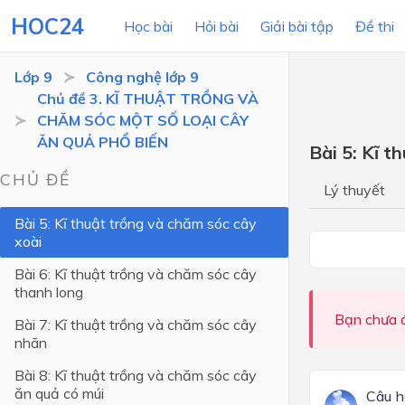
HOC24
Học bài
Hỏi bài
Giải bài tập
Đề thi
Lớp 9
Công nghệ lớp 9
Chủ đề 3. KĨ THUẬT TRỒNG VÀ
CHĂM SÓC MỘT SỐ LOẠI CÂY
LỚP HỌC
MÔN
ĂN QUẢ PHỔ BIẾN
Bài 5: Kĩ t
Lớp 12
CHỦ ĐỀ
Lý thuyết
Lớp 11
Bài 5: Kĩ thuật trồng và chăm sóc cây
xoài
Lớp 10
Bài 6: Kĩ thuật trồng và chăm sóc cây
Lớp 9
thanh long
Lớp 8
Bạn chưa đ
Bài 7: Kĩ thuật trồng và chăm sóc cây
Lớp 7
nhãn
Lớp 6
Bài 8: Kĩ thuật trồng và chăm sóc cây
ăn quả có múi
Câu h
Lớp 5