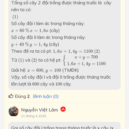
Tổng số cây 2 đội trồng được tháng trước là
cây
nên ta có:
(
1
)
(
1
)
Số cây đội I làm dc trong tháng này:
x
+
60
%
x
=
1
,
6
x
(cây)
+
60
%
=
1
,
6
x
x
x
Số cây đội II làm dc trong tháng này:
y
+
40
%
y
=
1
,
4
y
(cây)
+
40
%
=
1
,
4
y
y
y
(
2
)
1
,
6
x
+
1
,
4
y
=
1100
Theo đề ra ta có pt:
1
,
6
+
1
,
4
=
1100
(
2
)
x
y
{
x
+
y
=
700
1
,
6
x
+
1
,
4
y
=
1100
+
=
700
{
x
y
(
1
)
(
2
)
Từ
và
ta có hệ pt:
(
1
)
(
2
)
1
,
6
+
1
,
4
=
1100
x
y
x
=
600
,
y
=
100
Giải hệ:
(TMĐK)
=
600
,
=
100
x
y
Vậy, số cây đội I và đội II trồng được tháng trước
600
100
lần lượt là
cây và
cây.
600
100
Đúng
2
Bình luận (0)
Nguyễn Việt Lâm
21 tháng 4 2025
Gọi số cây đội I trồng trong tháng trước là x cây (x