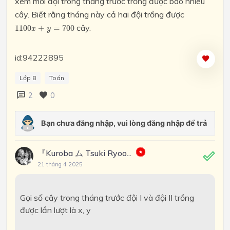
xem mỗi đội trong tháng trước trồng được bao nhiêu
cây. Biết rằng tháng này cả hai đội trồng được
1100
cây.
1
100
+
=
700
x
y
id:94222895
Lớp 8
Toán
2
0
『Kuroba ム Tsuki Ryoo...
21 tháng 4 2025
Gọi số cây trong tháng trước đội I và đội II trồng
được lần lượt là x, y