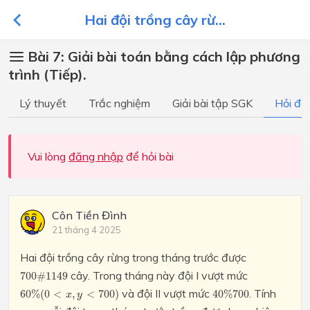
Hai đội trồng cây rừ...
Bài 7: Giải bài toán bằng cách lập phương
trình (Tiếp).
Lý thuyết
Trắc nghiệm
Giải bài tập SGK
Hỏi đá
Vui lòng
đăng nhập
để hỏi bài
Côn Tiền Đình
21 tháng 4 2025
Hai đội trồng cây rừng trong tháng trước được
700
cây. Trong tháng này đội I vượt mức
700
#
1149
60%
40%
và đội II vượt mức
. Tính
60
%
(
0
<
,
<
700
)
40
%
700
x
y