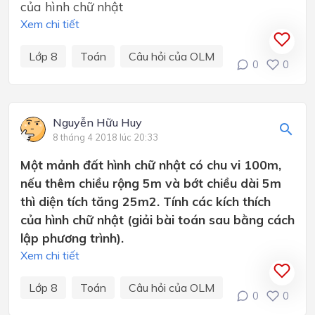
của hình chữ nhật
Xem chi tiết
Lớp 8
Toán
Câu hỏi của OLM
0
0
Nguyễn Hữu Huy
8 tháng 4 2018 lúc 20:33
Một mảnh đất hình chữ nhật có chu vi 100m,
nếu thêm chiều rộng 5m và bớt chiều dài 5m
thì diện tích tăng 25m2. Tính các kích thích
của hình chữ nhật (giải bài toán sau bằng cách
lập phương trình).
Xem chi tiết
Lớp 8
Toán
Câu hỏi của OLM
0
0