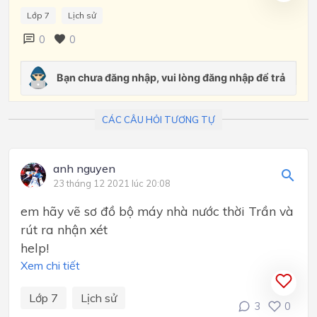
Lớp 7
Lịch sử
0
0
CÁC CÂU HỎI TƯƠNG TỰ
anh nguyen
23 tháng 12 2021 lúc 20:08
em hãy vẽ sơ đồ bộ máy nhà nước thời Trần và
rút ra nhận xét
help!
Xem chi tiết
Lớp 7
Lịch sử
3
0