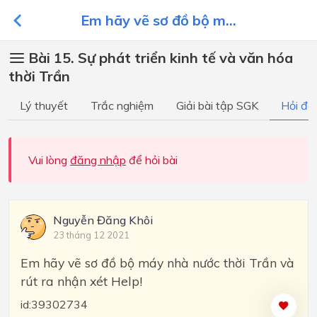
Em hãy vẽ sơ đồ bộ m...
Bài 15. Sự phát triển kinh tế và văn hóa
thời Trần
Lý thuyết
Trắc nghiệm
Giải bài tập SGK
Hỏi đá
Vui lòng
đăng nhập
để hỏi bài
Nguyễn Đăng Khôi
23 tháng 12 2021
Em hãy vẽ sơ đồ bộ máy nhà nước thời Trần và
rút ra nhận xét Help!
id:39302734