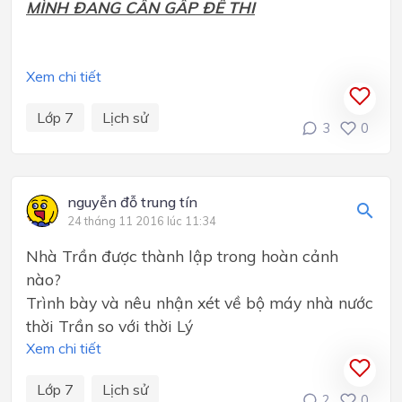
MÌNH ĐANG CẦN GẤP ĐÊ THI
Xem chi tiết
Lớp 7
Lịch sử
3
0
nguyễn đỗ trung tín
24 tháng 11 2016 lúc 11:34
Nhà Trần được thành lập trong hoàn cảnh
nào?
Trình bày và nêu nhận xét về bộ máy nhà nước
thời Trần so với thời Lý
Xem chi tiết
Lớp 7
Lịch sử
2
0