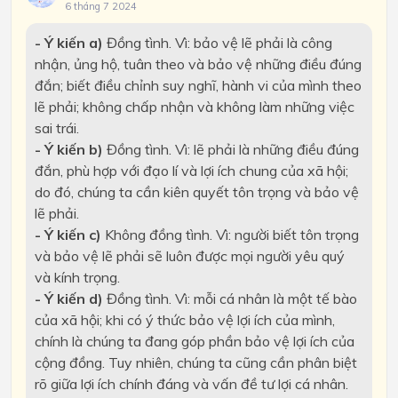
6 tháng 7 2024
- Ý kiến a)
Đồng tình. Vì: bảo vệ lẽ phải là công
nhận, ủng hộ, tuân theo và bảo vệ những điều đúng
đắn; biết điều chỉnh suy nghĩ, hành vi của mình theo
lẽ phải; không chấp nhận và không làm những việc
sai trái.
- Ý kiến b)
Đồng tình. Vì: lẽ phải là những điều đúng
đắn, phù hợp với đạo lí và lợi ích chung của xã hội;
do đó, chúng ta cần kiên quyết tôn trọng và bảo vệ
lẽ phải.
- Ý kiến c)
Không đồng tình. Vì: người biết tôn trọng
và bảo vệ lẽ phải sẽ luôn được mọi người yêu quý
và kính trọng.
- Ý kiến d)
Đồng tình. Vì: mỗi cá nhân là một tế bào
của xã hội; khi có ý thức bảo vệ lợi ích của mình,
chính là chúng ta đang góp phần bảo vệ lợi ích của
cộng đồng. Tuy nhiên, chúng ta cũng cần phân biệt
rõ giữa lợi ích chính đáng và vấn đề tư lợi cá nhân.