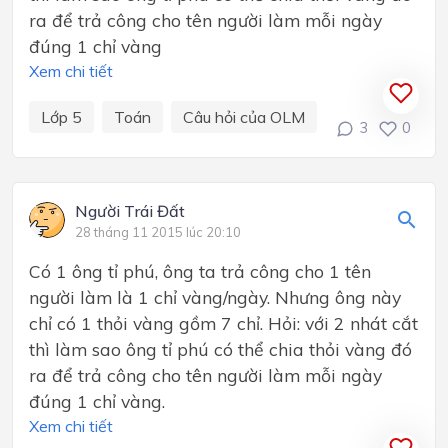
ra để trả công cho tên người làm mỗi ngày
đúng 1 chỉ vàng
Xem chi tiết
Lớp 5
Toán
Câu hỏi của OLM
3
0
Người Trái Đất
28 tháng 11 2015 lúc 20:10
Có 1 ông tỉ phú, ông ta trả công cho 1 tên
người làm là 1 chỉ vàng/ngày. Nhưng ông này
chỉ có 1 thỏi vàng gồm 7 chỉ. Hỏi: với 2 nhát cắt
thì làm sao ông tỉ phú có thể chia thỏi vàng đó
ra để trả công cho tên người làm mỗi ngày
đúng 1 chỉ vàng.
Xem chi tiết