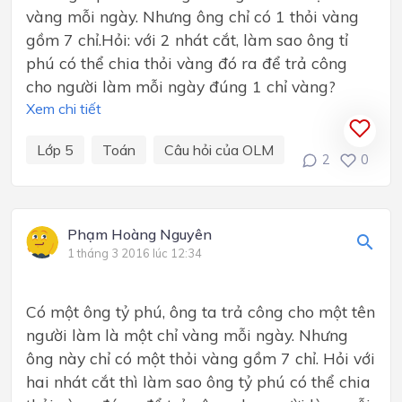
vàng mỗi ngày. Nhưng ông chỉ có 1 thỏi vàng
gồm 7 chỉ.Hỏi: với 2 nhát cắt, làm sao ông tỉ
phú có thể chia thỏi vàng đó ra để trả công
cho người làm mỗi ngày đúng 1 chỉ vàng?
Xem chi tiết
Lớp 5
Toán
Câu hỏi của OLM
2
0
Phạm Hoàng Nguyên
1 tháng 3 2016 lúc 12:34
Có một ông tỷ phú, ông ta trả công cho một tên
người làm là một chỉ vàng mỗi ngày. Nhưng
ông này chỉ có một thỏi vàng gồm 7 chỉ. Hỏi với
hai nhát cắt thì làm sao ông tỷ phú có thể chia