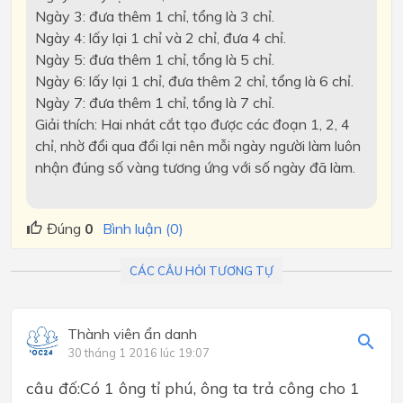
Ngày 3: đưa thêm 1 chỉ, tổng là 3 chỉ.
Ngày 4: lấy lại 1 chỉ và 2 chỉ, đưa 4 chỉ.
Ngày 5: đưa thêm 1 chỉ, tổng là 5 chỉ.
Ngày 6: lấy lại 1 chỉ, đưa thêm 2 chỉ, tổng là 6 chỉ.
Ngày 7: đưa thêm 1 chỉ, tổng là 7 chỉ.
Giải thích: Hai nhát cắt tạo được các đoạn 1, 2, 4
chỉ, nhờ đổi qua đổi lại nên mỗi ngày người làm luôn
nhận đúng số vàng tương ứng với số ngày đã làm.
Đúng
0
Bình luận (0)
CÁC CÂU HỎI TƯƠNG TỰ
Thành viên ẩn danh
30 tháng 1 2016 lúc 19:07
câu đố:Có 1 ông tỉ phú, ông ta trả công cho 1