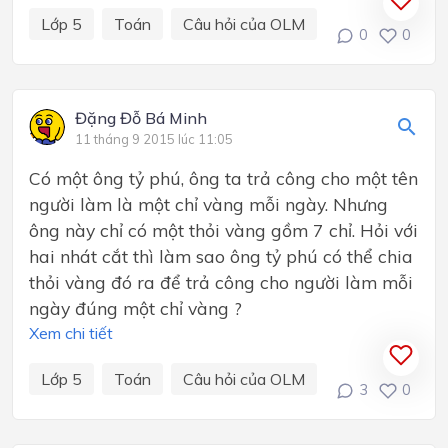
Lớp 5
Toán
Câu hỏi của OLM
0
0
Đặng Đỗ Bá Minh
11 tháng 9 2015 lúc 11:05
Có một ông tỷ phú, ông ta trả công cho một tên
người làm là một chỉ vàng mỗi ngày. Nhưng
ông này chỉ có một thỏi vàng gồm 7 chỉ. Hỏi với
hai nhát cắt thì làm sao ông tỷ phú có thể chia
thỏi vàng đó ra để trả công cho người làm mỗi
ngày đúng một chỉ vàng ?
Xem chi tiết
Lớp 5
Toán
Câu hỏi của OLM
3
0