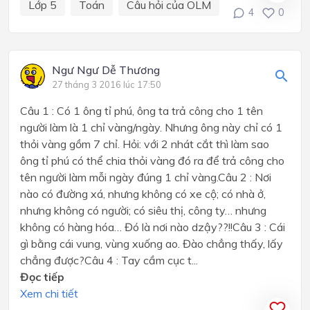
Lớp 5
Toán
Câu hỏi của OLM
4
0
Ngư Ngư Dễ Thương
27 tháng 3 2016 lúc 17:50
Câu 1 : Có 1 ông tỉ phú, ông ta trả công cho 1 tên
người làm là 1 chỉ vàng/ngày. Nhưng ông này chỉ có 1
thỏi vàng gồm 7 chỉ. Hỏi: với 2 nhát cắt thì làm sao
ông tỉ phú có thể chia thỏi vàng đó ra để trả công cho
tên người làm mỗi ngày đúng 1 chỉ vàng.Câu 2 : Nơi
nào có đường xá, nhưng không có xe cộ; có nhà ở,
nhưng không có người; có siêu thị, công ty… nhưng
không có hàng hóa… Đó là nơi nào dzậy??!!Câu 3 : Cái
gì bằng cái vung, vùng xuống ao. Đào chẳng thấy, lấy
chẳng được?Câu 4 : Tay cầm cục t...
Đọc tiếp
Xem chi tiết