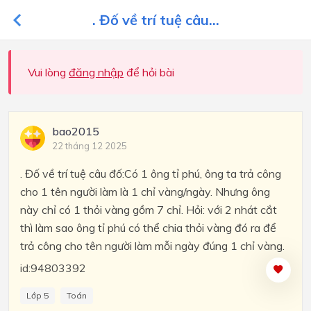
. Đố về trí tuệ câu...
Vui lòng
đăng nhập
để hỏi bài
bao2015
22 tháng 12 2025
. Đố về trí tuệ câu đố:Có 1 ông tỉ phú, ông ta trả công
cho 1 tên người làm là 1 chỉ vàng/ngày. Nhưng ông
này chỉ có 1 thỏi vàng gồm 7 chỉ. Hỏi: với 2 nhát cắt
thì làm sao ông tỉ phú có thể chia thỏi vàng đó ra để
trả công cho tên người làm mỗi ngày đúng 1 chỉ vàng.
id:94803392
Lớp 5
Toán