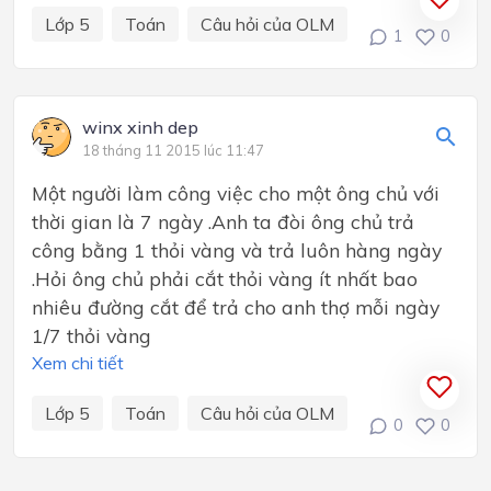
Lớp 5
Toán
Câu hỏi của OLM
1
0
winx xinh dep
18 tháng 11 2015 lúc 11:47
Một người làm công việc cho một ông chủ với
thời gian là 7 ngày .Anh ta đòi ông chủ trả
công bằng 1 thỏi vàng và trả luôn hàng ngày
.Hỏi ông chủ phải cắt thỏi vàng ít nhất bao
nhiêu đường cắt để trả cho anh thợ mỗi ngày
1/7 thỏi vàng
Xem chi tiết
Lớp 5
Toán
Câu hỏi của OLM
0
0