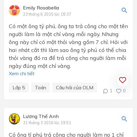
Emily Rosabella
23 tháng 6 2015 lúc 18:37
Có một ông tỷ phú, ông ta trả công cho một tên
người làm là một chỉ vàng mỗi ngày. Nhưng
ông này chỉ có một thỏi vàng gồm 7 chỉ. Hỏi với
hai nhát cắt thì làm sao ông tỷ phú có thể chia
thỏi vàng đó ra để trả công cho người làm mỗi
ngày đúng một chỉ vàng.
Xem chi tiết
Lớp 5
Toán
Câu hỏi của OLM
1
0
Lương Thế Anh
31 tháng 3 2016 lúc 19:51
Có ông tỉ phú trả công cho người làm nọ 1 chỉ