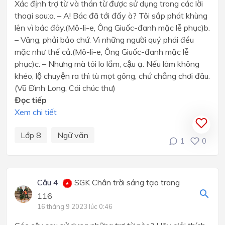
Xác định trợ từ và thán từ được sử dụng trong các lời
thoại sau:a. – A! Bác đã tới đấy à? Tôi sắp phát khùng
lên vì bác đây.(Mô-li-e, Ông Giuốc-đanh mặc lễ phục)b.
– Vâng, phải bảo chứ. Vì những người quý phái đều
mặc như thế cả.(Mô-li-e, Ông Giuốc-đanh mặc lễ
phục)c. – Nhưng mà tôi lo lắm, cậu ạ. Nếu làm không
khéo, lộ chuyện ra thì tù mọt gông, chứ chẳng chơi đâu.
(Vũ Đình Long, Cái chúc thư)
Đọc tiếp
Xem chi tiết
Lớp 8
Ngữ văn
1
0
Câu 4
SGK Chân trời sáng tạo trang
116
16 tháng 9 2023 lúc 0:46