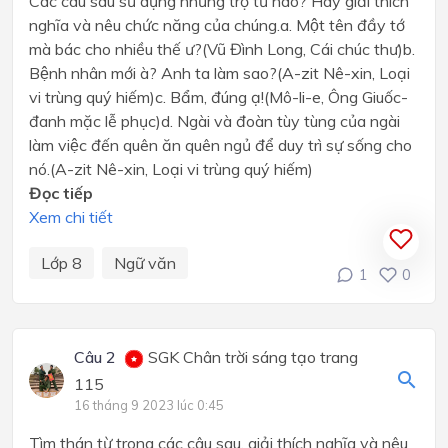
Các câu sau sử dụng những trợ từ nào? Hãy giải thích
nghĩa và nêu chức năng của chúng.a. Một tên đầy tớ
mà bác cho nhiều thế ư?(Vũ Đình Long, Cái chúc thư)b.
Bệnh nhân mới à? Anh ta làm sao?(A-zit Nê-xin, Loại
vi trùng quý hiếm)c. Bẩm, đúng ạ!(Mô-li-e, Ông Giuốc-
đanh mặc lễ phục)d. Ngài và đoàn tùy tùng của ngài
làm việc đến quên ăn quên ngủ để duy trì sự sống cho
nó.(A-zit Nê-xin, Loại vi trùng quý hiếm)
Đọc tiếp
Xem chi tiết
Lớp 8
Ngữ văn
1
0
Câu 2
SGK Chân trời sáng tạo trang
115
16 tháng 9 2023 lúc 0:45
Tìm thán từ trong các câu sau, giải thích nghĩa và nêu