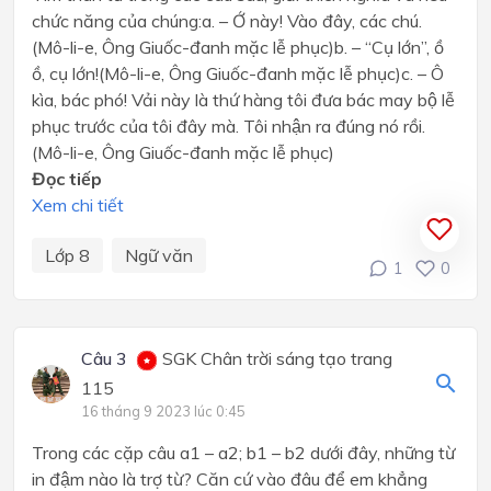
chức năng của chúng:a. – Ớ này! Vào đây, các chú.
(Mô-li-e, Ông Giuốc-đanh mặc lễ phục)b. – “Cụ lớn”, ồ
ồ, cụ lớn!(Mô-li-e, Ông Giuốc-đanh mặc lễ phục)c. – Ô
kìa, bác phó! Vải này là thứ hàng tôi đưa bác may bộ lễ
phục trước của tôi đây mà. Tôi nhận ra đúng nó rồi.
(Mô-li-e, Ông Giuốc-đanh mặc lễ phục)
Đọc tiếp
Xem chi tiết
Lớp 8
Ngữ văn
1
0
Câu 3
SGK Chân trời sáng tạo trang
115
16 tháng 9 2023 lúc 0:45
Trong các cặp câu a1 – a2; b1 – b2 dưới đây, những từ
in đậm nào là trợ từ? Căn cứ vào đâu để em khẳng