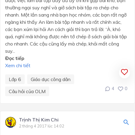
được việc làm bài tập đầy đủ ấy thì khi gặp bài khó, bạn
thường ngại suy nghĩ và giở sách bài tập ra chép cho
nhanh. Một lần sang nhà bạn học nhóm, các bạn rất ngỡ
ngàng khi thấy An làm bài tập nhanh và rất chính xác,
các bạn xúm lại hỏi An cách giải thì bạn trả lời: “À, khó
quá, nghĩ mãi không được nên tớ chép ở sách giải bài tập
cho nhanh. Các cậu cũng lấy mà chép, khỏi mất công
suy...
Đọc tiếp
Xem chi tiết
Lớp 6
Giáo dục công dân
4
0
Câu hỏi của OLM
Trịnh Thị Kim Chi
2 tháng 4 2017 lúc 14:02