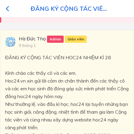
ĐĂNG KÝ CỘNG TÁC VIÊ...
Vui lòng
đăng nhập
để hỏi bài
Hà Đức Thọ
Admin
Giáo viên
9 tháng 1
ĐĂNG KÝ CỘNG TÁC VIÊN HOC24 NHIỆM KÌ 28
Kính chào các thầy cô và các em,
Hoc24.vn xin gửi lời cảm ơn chân thành đến các thầy cô
và các em học sinh đã đóng góp sức mình phát triển Cộng
đồng hoc24 ngày hôm nay.
Như thường lệ, vào đầu kì học, hoc24 lại tuyển những bạn
học sinh giỏi, năng động, nhiệt tình để tham gia làm Cộng
tác viên và cùng nhau xây dựng website hoc24 ngày
càng phát triển.