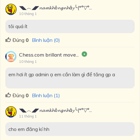
◥◣︿◢◤𝓷𝓪𝓶𝓴𝓱ô𝓷𝓰𝓷𝓱â𝔂╰(*°▽°...
10 tháng 1
tôi quá ít
Đúng
0
Bình luận (0)
Chess.com brillant move...
10 tháng 1
em hơi ít gp admin ạ em cần làm gì để tăng gp a
Đúng
0
Bình luận (1)
◥◣︿◢◤𝓷𝓪𝓶𝓴𝓱ô𝓷𝓰𝓷𝓱â𝔂╰(*°▽°...
11 tháng 1
cho em đăng kí hh