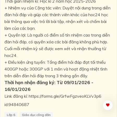
Thời gian nhiệm kì: Học kì 2 năm học 2025-2026
+ Nhiệm vụ của Cộng tác viên: Duyệt nội dung trong diễn
đàn hỏi đáp và giúp các thành viên khác của hoc24 học
bài thông qua việc trả lời bài tập, nhận xét và chấm bài
làm của các bạn.
+ Quyền lợi: Là người có điểm số tín nhiệm cao trong diễn
đàn hỏi đáp, có quyền xóa các bài đăng không phù hợp.
Cuối mỗi nhiệm kỳ sẽ được xem xét và nhận thưởng từ
hoc24.
+ Điều kiện ứng tuyển: Tổng điểm hỏi đáp đạt tối thiểu
400GP hoặc 300GP với 1 môn và hoạt động nhiệt tình
trên diễn đàn hỏi đáp trong 3 tháng gần đây.
Thời hạn nhận đăng ký: Từ 09/01/2026 -
16/01/2026
Link đăng kí: https://forms.gle/GrfwFgzveoKLVv3p6
id:94840687
Lớp 6
Giáo dục công dân