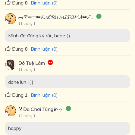
Đúng
0
Bình luận (0)
︻デ═一👑𝓚𝓐𝓞𝓡𝓤 𝓜𝓘𝓣𝓞𝓜𝓐👑𝓕...
11 tháng 1
Mình đã đăng ký rồi , hehe :))
Đúng
0
Bình luận (0)
Đỗ Tuệ Lâm
11 tháng 1
done lun =))
Đúng
1
Bình luận (0)
🏅Đa Chơi Túng💫ッ
12 tháng 1
happy