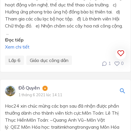
hoạt động văn nghệ, thể dục thể thao của trường. c)
Hưởng ứng phong trào ủng hộ đồng bào bị thiên tai. d)
Tham gia các câu lạc bộ học tập. đ) Là thành viên Hội
Chữ thập đỏ. e) Nhận chăm sóc cây hoa nơi công cộng.
...
Đọc tiếp
Xem chi tiết
Lớp 6
Giáo dục công dân
1
0
Đỗ Quyên
1 tháng 6 2021 lúc 14:11
Hoc24 xin chúc mừng các bạn sau đã nhận được phần
thưởng dành cho thành viên tích cực:Môn Toán: Lê Thị
Thục HiềnMôn Toán: ~Quang Anh Vũ~Môn Vật
lý: QEZ Môn Hóa học: traitimkhongtrongvang Môn Hóa