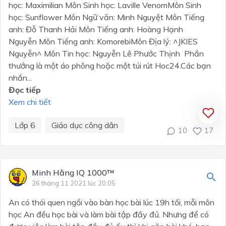
học: Maximilian Môn Sinh học: Laville VenomMôn Sinh
học: Sunflower Môn Ngữ văn: Minh Nguyệt Môn Tiếng
anh: Đỗ Thanh Hải Môn Tiếng anh: Hoàng Hạnh
Nguyễn Môn Tiếng anh: KomorebiMôn Địa lý: ^JKIES
Nguyễn^ Môn Tin học: Nguyễn Lê Phước Thịnh Phần
thưởng là một áo phông hoặc một túi rút Hoc24.Các bạn
nhắn...
Đọc tiếp
Xem chi tiết
Lớp 6
Giáo dục công dân
10
17
Minh Hằng IQ 1000™
26 tháng 11 2021 lúc 20:05
An có thói quen ngồi vào bàn học bài lúc 19h tối, mỗi môn
học An đều học bài và làm bài tập đầy đủ. Nhưng để có