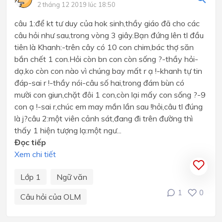
2 tháng 12 2019 lúc 18:50
câu 1:để kt tư duy của hok sinh,thầy giáo đã cho các
câu hỏi như sau,trong vòng 3 giây.Bạn đứng lên tl đầu
tiên là Khanh:-trên cây có 10 con chim,bác thợ săn
bắn chết 1 con.Hỏi còn bn con còn sống ?-thầy hỏi-
dạ,ko còn con nào vì chúng bay mất r ạ !-khanh tự tin
đáp-sai r !-thầy nói-câu số hai,trong đám bùn có
mười con giun,chặt đôi 1 con,còn lại mấy con sống ?-9
con ạ !-sai r,chúc em may mắn lần sau !hỏi,câu tl đúng
là j?câu 2:một viên cảnh sát,đang đi trên đường thì
thấy 1 hiện tượng lạ:một ngư...
Đọc tiếp
Xem chi tiết
Lớp 1
Ngữ văn
1
0
Câu hỏi của OLM