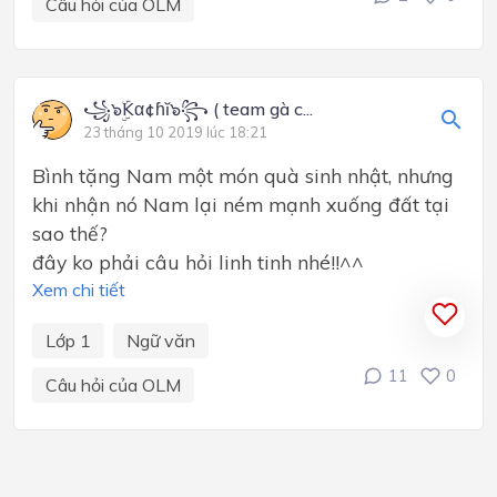
Câu hỏi của OLM
꧁๖ۣۜKα¢ɦĭ๖꧂ ( team gà c...
23 tháng 10 2019 lúc 18:21
Bình tặng Nam một món quà sinh nhật, nhưng
khi nhận nó Nam lại ném mạnh xuống đất tại
sao thế?
đây ko phải câu hỏi linh tinh nhé!!^^
Xem chi tiết
Lớp 1
Ngữ văn
11
0
Câu hỏi của OLM