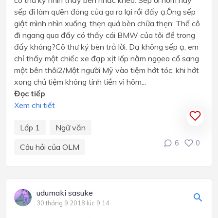
cô thư ký nhìn thấy bèn nhắc khéo: Sếp ơi hôm nay
sếp đi làm qưên đóng của ga ra lại rồi đấy ạ.Ông sếp
giật mình nhìn xuống, thẹn quá bèn chữa thẹn: Thế cô
đi ngang qua đấy có thấy cái BMW của tôi để trong
đấy không?Cô thư ký bèn trả lời: Dạ không sếp ạ, em
chỉ thấy một chiếc xe đạp xịt lốp nằm ngọeo cổ sang
một bên thôi2/Một người Mỹ vào tiệm hớt tóc, khi hớt
xong chủ tiệm không tính tiền vì hôm...
Đọc tiếp
Xem chi tiết
Lớp 1
Ngữ văn
6
0
Câu hỏi của OLM
udumaki sasuke
30 tháng 9 2018 lúc 9:14