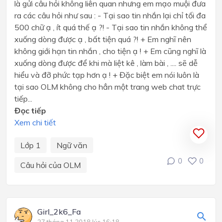
là gửi câu hỏi không liên quan nhưng em mạo muội đưa
ra các câu hỏi như sau : - Tại sao tin nhắn lại chỉ tối đa
500 chữ ạ , ít quá thế ạ ?! - Tại sao tin nhắn không thể
xuống dòng được ạ , bất tiện quá ?! + Em nghĩ nên
không giới hạn tin nhắn , cho tiện ạ ! + Em cũng nghĩ là
xuống dòng được để khi mà liệt kê , làm bài , .... sẽ dễ
hiểu và đỡ phức tạp hơn ạ ! + Đặc biệt em nói luôn là
tại sao OLM không cho hẳn một trang web chat trực
tiếp...
Đọc tiếp
Xem chi tiết
Lớp 1
Ngữ văn
0
0
Câu hỏi của OLM
Girl_2k6_Fa