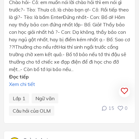
Chào hỏi- Cô: em muốn nói lời chào hỏi thì em nói gì
trước?- Tèo: Thưa cô, là chào bạn ạ!- Cô: Rồi tiếp theo
là gì?- Tèo: là bấm EnterĐứng nhất- Con: Bố ơi! Hôm
nay thầy bảo con đứng nhất lớp- Bố: Giỏi! Thầy bảo
con học giỏi nhất hả ?- Con: Dạ không, thầy bảo con
hay ngủ gật nhất, hay bị điểm kém nhất ạ.- Bố: Sao cơ
??!Thưởng cho nếu rớtHai thí sinh ngồi trước cổng
trường chờ xem kết quả.- Bố tớ bảo nếu tớ thi đậu sẽ
thưởng cho tớ chiếc xe đạp điện để đi học cho đỡ
mệt...- Còn bố tớ lại bảo nếu...
Đọc tiếp
Xem chi tiết
Lớp 1
Ngữ văn
15
0
Câu hỏi của OLM