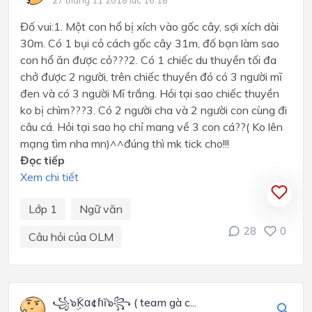
27 tháng 11 2018 lúc 16:18
Đố vui:1. Một con hổ bị xích vào gốc cây, sợi xích dài
30m. Có 1 bụi cỏ cách gốc cây 31m, đố bạn làm sao
con hổ ăn được cỏ???2. Có 1 chiếc du thuyền tối đa
chở được 2 người, trên chiếc thuyền đó có 3 người mĩ
đen và có 3 người Mĩ trắng. Hỏi tại sao chiếc thuyền
ko bị chìm???3. Có 2 người cha và 2 người con cùng đi
câu cá. Hỏi tại sao họ chỉ mang về 3 con cá??( Ko lên
mạng tìm nha mn)^^đúng thì mk tick cho!!!
Đọc tiếp
Xem chi tiết
Lớp 1
Ngữ văn
28
0
Câu hỏi của OLM
꧁๖ۣۜKα¢ɦĭ๖꧂ ( team gà c...