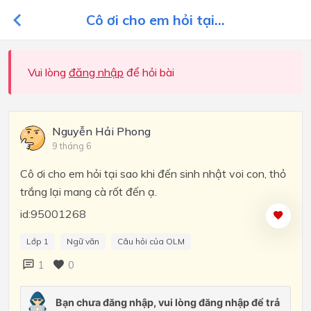
Cô ơi cho em hỏi tại...
Vui lòng
đăng nhập
để hỏi bài
Nguyễn Hải Phong
9 tháng 6
Cô ơi cho em hỏi tại sao khi đến sinh nhật voi con, thỏ
trắng lại mang cà rốt đến ạ.
id:95001268
Lớp 1
Ngữ văn
Câu hỏi của OLM
1
0