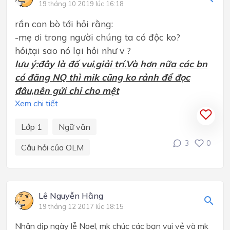
19 tháng 10 2019 lúc 16:18
rắn con bò tới hỏi rằng:
-mẹ ơi trong người chúng ta có độc ko?
hỏi,tại sao nó lại hỏi như v ?
lưu ý:đây là đố vui
,
giải trí.Và hơn nữa các bn
có đăng NQ thì mik cũng ko rảnh để đọc
đâu,nên gửi chi cho mệt
Xem chi tiết
Lớp 1
Ngữ văn
3
0
Câu hỏi của OLM
Lê Nguyễn Hằng
19 tháng 12 2017 lúc 18:15
Nhân dịp ngày lễ Noel, mk chúc các bạn vui vẻ và mk