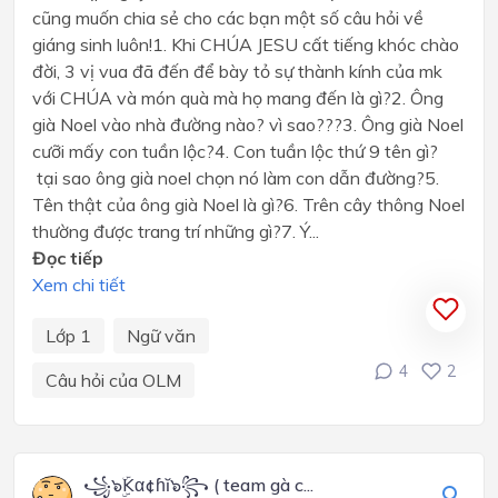
cũng muốn chia sẻ cho các bạn một số câu hỏi về
giáng sinh luôn!1. Khi CHÚA JESU cất tiếng khóc chào
đời, 3 vị vua đã đến để bày tỏ sự thành kính của mk
với CHÚA và món quà mà họ mang đến là gì?2. Ông
già Noel vào nhà đường nào? vì sao???3. Ông già Noel
cưỡi mấy con tuần lộc?4. Con tuần lộc thứ 9 tên gì?
tại sao ông già noel chọn nó làm con dẫn đường?5.
Tên thật của ông già Noel là gì?6. Trên cây thông Noel
thường được trang trí những gì?7. Ý...
Đọc tiếp
Xem chi tiết
Lớp 1
Ngữ văn
4
2
Câu hỏi của OLM
꧁๖ۣۜKα¢ɦĭ๖꧂ ( team gà c...