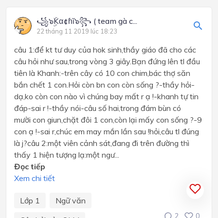
꧁๖ۣۜKα¢ɦĭ๖꧂ ( team gà c...
22 tháng 11 2019 lúc 18:23
câu 1:để kt tư duy của hok sinh,thầy giáo đã cho các
câu hỏi như sau,trong vòng 3 giây.Bạn đứng lên tl đầu
tiên là Khanh:-trên cây có 10 con chim,bác thợ săn
bắn chết 1 con.Hỏi còn bn con còn sống ?-thầy hỏi-
dạ,ko còn con nào vì chúng bay mất r ạ !-khanh tự tin
đáp-sai r !-thầy nói-câu số hai,trong đám bùn có
mười con giun,chặt đôi 1 con,còn lại mấy con sống ?-9
con ạ !-sai r,chúc em may mắn lần sau !hỏi,câu tl đúng
là j?câu 2:một viên cảnh sát,đang đi trên đường thì
thấy 1 hiện tượng lạ:một ngư...
Đọc tiếp
Xem chi tiết
Lớp 1
Ngữ văn
2
0