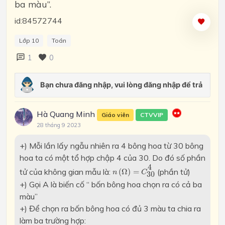
ba màu”.
id:84572744
Lớp 10
Toán
1
0
Hà Quang Minh
Giáo viên
CTVVIP
28 tháng 9 2023
+) Mỗi lần lấy ngẫu nhiên ra 4 bông hoa từ 30 bông
hoa ta có một tổ hợp chập 4 của 30. Do đó số phần
n
(
Ω
)
=
C
30
4
4
tử của không gian mẫu là:
(phần tử)
(
Ω
)
=
n
C
30
+) Gọi A là biến cố “ bốn bông hoa chọn ra có cả ba
màu”
+) Để chọn ra bốn bông hoa có đủ 3 màu ta chia ra
làm ba trường hợp: