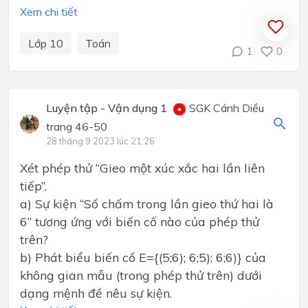
Xem chi tiết
Lớp 10
Toán
1
0
Luyện tập - Vận dụng 1
SGK Cánh Diều
trang 46-50
28 tháng 9 2023 lúc 21:26
Xét phép thử “Gieo một xúc xắc hai lần liên
tiếp”.
a) Sự kiện “Số chấm trong lần gieo thứ hai là
6” tương ứng với biến cố nào của phép thử
trên?
b) Phát biểu biến cố E={(5;6); 6;5); 6;6)} của
không gian mẫu (trong phép thử trên) dưới
dạng mệnh đề nêu sự kiện.