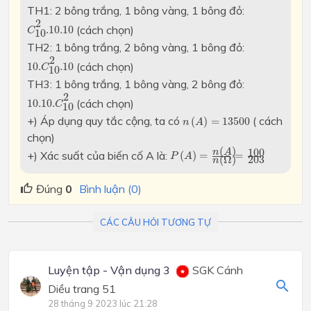
TH1: 2 bông trắng, 1 bông vàng, 1 bông đỏ:
C
10
2
.10
.10
2
(cách chọn)
.10
.10
C
10
TH2: 1 bông trắng, 2 bông vàng, 1 bông đỏ:
10.
C
10
2
.10
2
(cách chọn)
10.
.10
C
10
TH3: 1 bông trắng, 1 bông vàng, 2 bông đỏ:
10.10.
C
10
2
2
(cách chọn)
10.10.
C
10
n
(
A
)
=
13500
+) Áp dụng quy tắc cộng, ta có
( cách
(
)
=
13500
n
A
chọn)
P
(
A
)
=
n
(
A
)
n
(
Ω
)
=
100
203
(
)
100
n
A
+) Xác suất của biến cố A là:
(
)
=
=
P
A
(
Ω
)
203
n
Đúng
0
Bình luận (0)
CÁC CÂU HỎI TƯƠNG TỰ
Luyện tập - Vận dụng 3
SGK Cánh
Diều trang 51
28 tháng 9 2023 lúc 21:28