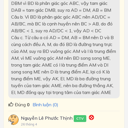
DBM vì BD là phân giác góc ABC, vậy tam giác
DAB = tam giác DMB, suy ra AD = DM, AB = BM
Câu b. Vì BD là phân giác góc ABC nên AD/DC =
AB/BC, mà BC là cạnh huyền nên BC > AB, do đó
AB/BC < 1, suy ra AD/DC < 1, vậy AD < DC
Câu c. Từ câu a có AD = DM, AB = BM nên D và B
cùng cách đều A, M, do đó BD là đường trung trực
của AM, suy ra BD vuông góc AM và I là trung điểm
AM, vì ME vuông góc AM nên BD song song ME,
trong tam giác AME có I là trung điểm AM và DI
song song ME nên D là trung điểm AE, lại có K là
trung điểm ME, vậy AK, EI, MD là ba đường trung
tuyến của tam giác AME, nên ba đường thẳng AK,
EI, MD đồng quy tại trọng tâm của tam giác AME
Đúng
0
Bình luận (0)
Nguyễn Lê Phước Thịnh
CTV
26 tháng 4