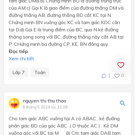
tam giác DMB.b) Chứng minh BD là đường trung trực
của AM.c) Gọi K là giao điểm của đường thẳng DM và
đường thẳng AB, đường thẳng BD cắt KC tại N.
Chứng minh BN vuông góc KC và tam giác KDC cân
tại D.d) Gọi E là trung điểm của BC, qua N kẻ đường
thảng song song với BC, đường thẳng này cắt AB tại
P. CHứng minh ba đường CP, KE, BN đồng quy.
Đọc tiếp
Xem chi tiết
Lớp 7
Toán
1
0
nguyen thi thu thao
8 tháng 5 2019 lúc 11:08
Cho tam giác ABC vuông tại A có ABAC , kẻ đường
phân giác BD của góc ABC ( D thuộc AC ) . Kẻ DM
vuông góc với BC tại M â) Cm: tam giác DAB tam