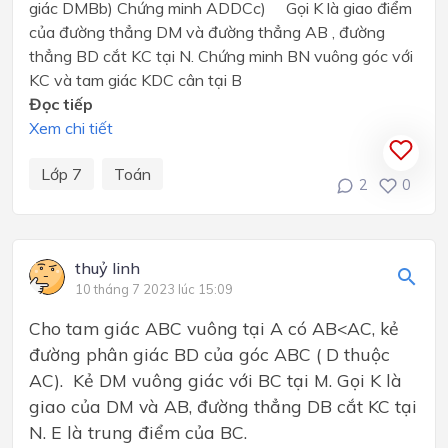
giác DMBb) Chứng minh ADDCc) Gọi K là giao điểm
của đường thẳng DM và đường thẳng AB , đường
thẳng BD cắt KC tại N. Chứng minh BN vuông góc với
KC và tam giác KDC cân tại B
Đọc tiếp
Xem chi tiết
Lớp 7
Toán
2
0
thuỷ linh
10 tháng 7 2023 lúc 15:09
Cho tam giác ABC vuông tại A có AB<AC, kẻ
đường phân giác BD của góc ABC ( D thuộc
AC). Kẻ DM vuông giác với BC tại M. Gọi K là
giao của DM và AB, đường thẳng DB cắt KC tại
N. E là trung điểm của BC.