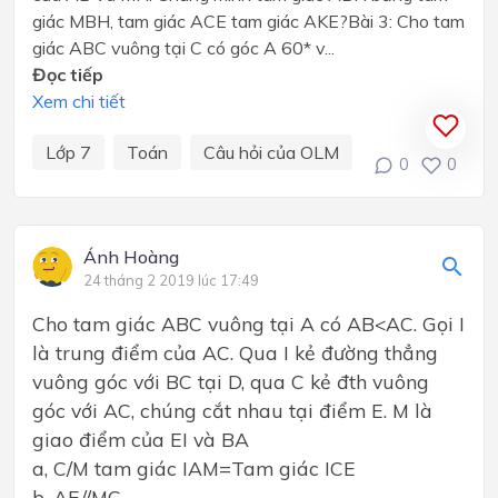
giác MBH, tam giác ACE tam giác AKE?Bài 3: Cho tam
giác ABC vuông tại C có góc A 60* v...
Đọc tiếp
Xem chi tiết
Lớp 7
Toán
Câu hỏi của OLM
0
0
Ánh Hoàng
24 tháng 2 2019 lúc 17:49
Cho tam giác ABC vuông tại A có AB<AC. Gọi I
là trung điểm của AC. Qua I kẻ đường thẳng
vuông góc với BC tại D, qua C kẻ đth vuông
góc với AC, chúng cắt nhau tại điểm E. M là
giao điểm của EI và BA
a, C/M tam giác IAM=Tam giác ICE
b, AE//MC