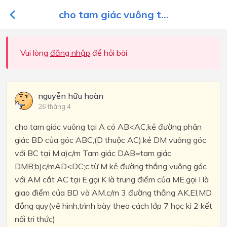
cho tam giác vuông t...
Vui lòng
đăng nhập
để hỏi bài
nguyễn hữu hoàn
26 tháng 4
cho tam giác vuông tại A có AB<AC,kẻ đường phân
giác BD của góc ABC,(D thuộc AC).kẻ DM vuông góc
với BC tại M.a)c/m Tam giác DAB=tam giác
DMB;b)c/mAD<DC;c.từ M kẻ đường thẳng vuông góc
với AM cắt AC tại E.gọi K là trung điểm của ME.gọi I là
giao điểm của BD và AM.c/m 3 đường thẳng AK,EI,MD
đồng quy(vẽ hình,trình bày theo cách lớp 7 học kì 2 kết
nối tri thức)