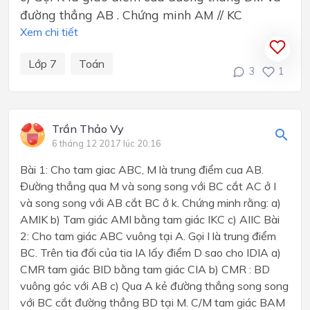
đường thẳng AB . Chứng minh AM // KC
Xem chi tiết
Lớp 7
Toán
3
1
Trần Thảo Vy
6 tháng 12 2017 lúc 20:16
Bài 1: Cho tam giac ABC, M là trung điểm cua AB.
Đường thẳng qua M và song song với BC cắt AC ở I
và song song với AB cắt BC ở k. Chứng minh rằng: a)
AMIK b) Tam giác AMI bằng tam giác IKC c) AIIC Bài
2: Cho tam giác ABC vuông tại A. Gọi I là trung điểm
BC. Trên tia đối của tia IA lấy điểm D sao cho IDIA a)
CMR tam giác BID bằng tam giác CIA b) CMR : BD
vuông góc với AB c) Qua A kẻ đường thẳng song song
với BC cắt đường thẳng BD tại M. C/M tam giác BAM