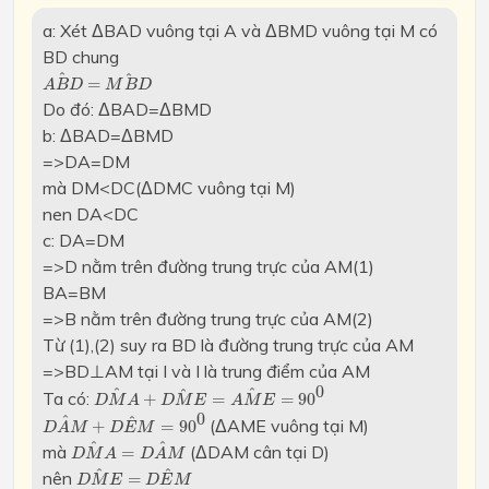
a: Xét ΔBAD vuông tại A và ΔBMD vuông tại M có
BD chung
A
B
D
^
=
M
B
D
^
^
^
=
A
B
D
M
B
D
Do đó: ΔBAD=ΔBMD
b: ΔBAD=ΔBMD
=>DA=DM
mà DM<DC(ΔDMC vuông tại M)
nen DA<DC
c: DA=DM
=>D nằm trên đường trung trực của AM(1)
BA=BM
=>B nằm trên đường trung trực của AM(2)
Từ (1),(2) suy ra BD là đường trung trực của AM
=>BD⊥AM tại I và I là trung điểm của AM
D
M
A
^
+
D
M
E
^
=
A
M
E
^
=
90
0
0
^
^
^
Ta có:
+
=
=
90
D
M
A
D
M
E
A
M
E
D
A
M
^
+
D
E
M
^
=
90
0
0
^
^
(ΔAME vuông tại M)
+
=
90
D
A
M
D
E
M
D
M
A
^
=
D
A
M
^
^
^
mà
(ΔDAM cân tại D)
=
D
M
A
D
A
M
D
M
E
^
=
D
E
M
^
^
^
nên
=
D
M
E
D
E
M