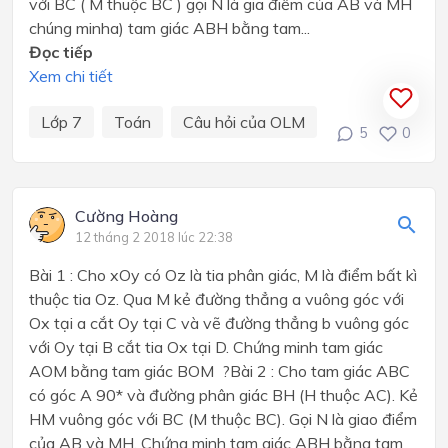
với BC ( M thuộc BC ) gọi N là gia điểm của AB và MH
chúng minha) tam giác ABH bằng tam...
Đọc tiếp
Xem chi tiết
Lớp 7
Toán
Câu hỏi của OLM
5
0
Cường Hoàng
12 tháng 2 2018 lúc 22:38
Bài 1 : Cho xOy có Oz là tia phân giác, M là điểm bất kì
thuộc tia Oz. Qua M kẻ đường thẳng a vuông góc với
Ox tại a cắt Oy tại C và vẽ đường thẳng b vuông góc
với Oy tại B cắt tia Ox tại D. Chứng minh tam giác
AOM bằng tam giác BOM ?Bài 2 : Cho tam giác ABC
có góc A 90* và đường phân giác BH (H thuộc AC). Kẻ
HM vuông góc với BC (M thuộc BC). Gọi N là giao điểm
của AB và MH. Chứng minh tam giác ABH bằng tam