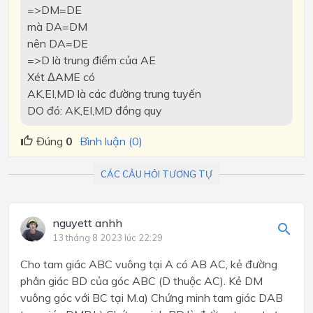
=>DM=DE
mà DA=DM
nên DA=DE
=>D là trung điểm của AE
Xét ΔAME có
AK,EI,MD là các đường trung tuyến
DO đó: AK,EI,MD đồng quy
Đúng
0
Bình luận (0)
CÁC CÂU HỎI TƯƠNG TỰ
nguyett anhh
13 tháng 8 2023 lúc 22:29
Cho tam giác ABC vuông tại A có AB AC, kẻ đường
phân giác BD của góc ABC (D thuộc AC). Kẻ DM
vuông góc với BC tại M.a) Chứng minh tam giác DAB