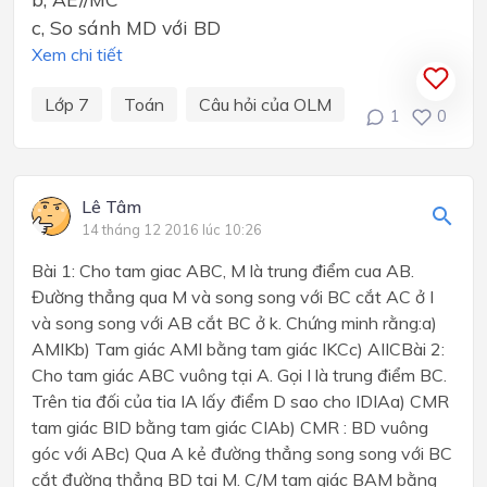
c, So sánh MD với BD
Xem chi tiết
Lớp 7
Toán
Câu hỏi của OLM
1
0
Lê Tâm
14 tháng 12 2016 lúc 10:26
Bài 1: Cho tam giac ABC, M là trung điểm cua AB.
Đường thẳng qua M và song song với BC cắt AC ở I
và song song với AB cắt BC ở k. Chứng minh rằng:a)
AMIKb) Tam giác AMI bằng tam giác IKCc) AIICBài 2:
Cho tam giác ABC vuông tại A. Gọi I là trung điểm BC.
Trên tia đối của tia IA lấy điểm D sao cho IDIAa) CMR
tam giác BID bằng tam giác CIAb) CMR : BD vuông
góc với ABc) Qua A kẻ đường thẳng song song với BC
cắt đường thẳng BD tại M. C/M tam giác BAM bằng