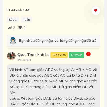
id:94968144
Lớp 7
Toán
2
0
Quoc Tran Anh Le
Giáo viên
CTVVIP
26 tháng 4
Vẽ hình. Vẽ tam giác ABC vuông tại A, AB < AC, vẽ
BD là phân giác góc ABC cắt AC tại D, từ D kẻ DM
vuông góc BC tại M, từ M kẻ ME vuông góc AM cắt
AC tại E, K là trung điểm ME, I là giao điểm BD và
AM
Câu a. Xét tam giác DAB và tam giác DMB, có góc
DAB = góc DMB = 90°, DB chung, góc ABD = góc