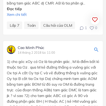
bằng tam giác ABC d) CMR: AB là tia phân gi...
Đọc tiếp
Xem chi tiết
Lớp 7
Toán
Câu hỏi của OLM
1
0
Cao Minh Phúc
14 tháng 2 2018 lúc 11:00
1) cho góc xOy có Oz là tia phân giác , M là điểm bất kì
thuộc tia Oz . qua M kẻ đường thẳng a vuông góc với
Ox tại A cắt Oy tại C và vẽ đường thẳng b vuông góc
Oy tại B cắt tia Ox tại Da) chứng minh tam giác AOM
bằng tam giác BOM từ đó suy ra OM là đường trung
trực của đoạn thẳng ABb) tam giác DMC là tam giác
jk ? vì sao ?2) cho tam giác ABC có góc A 90 và
đường phận giác BH ( H thuộc AC ) kẻ HM vuông góc