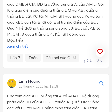
giác DMBb) CM: BD là đường trung trực của AM c) Gọi
K là giao điểm của đường thẳng DM và AB , đường
thẳng BD cắt KC tại N . CM: BN vuông góc Kc và tam
giác KBC cân tại B đ) gọi E al trunbg điểm của BC .
Qua N kẻ đường thẳng song song với BC , cắt AB tại
P . CM : 3 duog thằng CP , KỆ , BN đồng quy
Đọc tiếp
Xem chi tiết
Lớp 7
Toán
Câu hỏi của OLM
1
0
Linh Hoàng
23 tháng 4 2023 lúc 18:18
Cho tam giác ABC vuông tại A có ABAC , kẻ đường
phân giác BD của ABC ( D thuộc AC). Kẻ DM vuông
góc với BC tại M.a) Chứng minh tam giác DAB tam