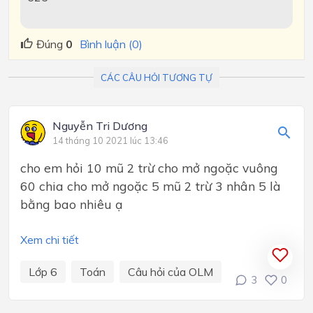
Đúng
0
Bình luận (0)
CÁC CÂU HỎI TƯƠNG TỰ
Nguyễn Tri Dương
14 tháng 10 2021 lúc 13:46
cho em hỏi 10 mũ 2 trừ cho mở ngoặc vuông
60 chia cho mở ngoặc 5 mũ 2 trừ 3 nhân 5 là
bằng bao nhiêu ạ
Xem chi tiết
Lớp 6
Toán
Câu hỏi của OLM
3
0