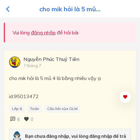
cho mik hỏi là 5 mũ...
Vui lòng
đăng nhập
để hỏi bài
Nguyễn Phúc Thuỷ Tiên
7 tháng 7
cho mik hỏi là 5 mũ 4 là bằng nhiêu vậy ạ
id:95013472
Lớp 6
Toán
Câu hỏi của OLM
6
0