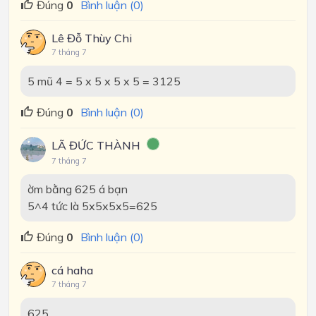
Đúng
0
Bình luận (0)
Lê Đỗ Thùy Chi
7 tháng 7
5 mũ 4 = 5 x 5 x 5 x 5 = 3125
Đúng
0
Bình luận (0)
LÃ ĐỨC THÀNH
7 tháng 7
ờm bằng 625 á bạn
5^4 tức là 5x5x5x5=625
Đúng
0
Bình luận (0)
cá haha
7 tháng 7
625