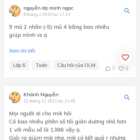
nguyễn dạ minh ngọc
8 tháng 2 2020 lúc 17:23
9 mũ 2 nhân (-5) mũ 4 bằng bao nhiêu
giúp mình vs ạ
Xem chi tiết
Lớp 6
Toán
Câu hỏi của OLM
7
0
Khánh Nguyễn
21 tháng 11 2021 lúc 11:45
Mọi người ơi cho mik hỏi
Có bao nhiêu phân số tối giản dương nhỏ hơn
1 với mẫu số là 1386 vậy ạ.
Giải ra giùm mik nha, mik có kết quả r nhưng