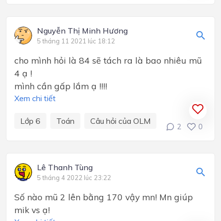
Nguyễn Thị Minh Hương
5 tháng 11 2021 lúc 18:12
cho mình hỏi là 84 sẽ tách ra là bao nhiêu mũ
4 ạ !
mình cần gấp lắm ạ !!!!
Xem chi tiết
Lớp 6
Toán
Câu hỏi của OLM
2
0
Lê Thanh Tùng
5 tháng 4 2022 lúc 23:22
Số nào mũ 2 lên bằng 170 vậy mn! Mn giúp
mik vs ạ!