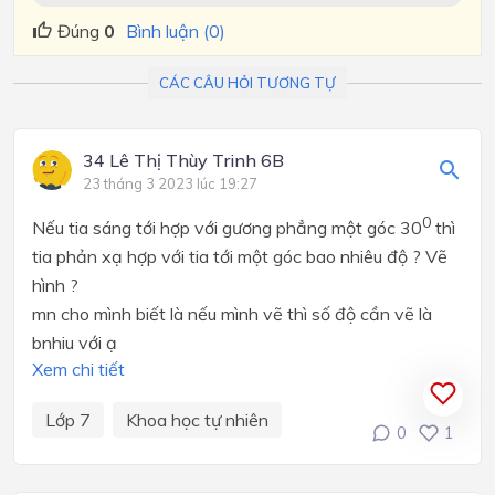
Đúng
0
Bình luận (0)
CÁC CÂU HỎI TƯƠNG TỰ
34 Lê Thị Thùy Trinh 6B
23 tháng 3 2023 lúc 19:27
0
Nếu tia sáng tới hợp với gương phẳng một góc 30
thì
tia phản xạ hợp với tia tới một góc bao nhiêu độ ? Vẽ
hình ?
mn cho mình biết là nếu mình vẽ thì số độ cần vẽ là
bnhiu với ạ
Xem chi tiết
Lớp 7
Khoa học tự nhiên
0
1