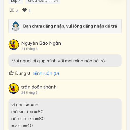
Lớp 7
Khoa học tự nhiên
2
1
Nguyễn Bảo Ngân
24 tháng 3
Mọi người ơi giúp mình với mai mình nộp bài rồi
Đúng
0
Bình luận (0)
trần doãn thành
24 tháng 3
vì góc sin=rin
mà sin + rin=80
nên sin +sin=80
=> sin=40