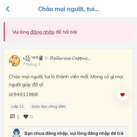
Chào mọi người, tui...
Vui lòng
đăng nhập
để hỏi bài
꧁༺🩰 ✨ 𝓑𝓪𝓵𝓵𝓮𝓻𝓲𝓷𝓪 𝓒𝓪𝓹𝓹𝓾𝓬...
7 tháng 3
Chào mọi người, tui là thành viên mới. Mong có gì mọi
người giúp đỡ ạ!
id:94911968
Lớp 12
Giáo dục công dân
2
0