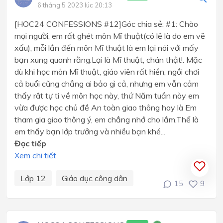
6 tháng 5 2023 lúc 20:13
[HOC24 CONFESSIONS #12]Góc chia sẻ: #1: Chào
mọi người, em rất ghét môn Mĩ thuật(có lẽ là do em vẽ
xấu), mỗi lần đến môn Mĩ thuật là em lại nói với mấy
bạn xung quanh rằng:Lại là Mĩ thuật, chán thật!. Mặc
dù khi học môn Mĩ thuật, giáo viên rất hiền, ngồi chơi
cả buổi cũng chẳng ai bảo gì cả, nhưng em vẫn cảm
thấy rât tự ti về môn học này, thứ Năm tuần này em
vừa được học chủ đề An toàn giao thông hay là Em
tham gia giao thông ý, em chẳng nhớ cho lắm.Thế là
em thấy bạn lớp trưởng và nhiều bạn khé...
Đọc tiếp
Xem chi tiết
Lớp 12
Giáo dục công dân
15
9