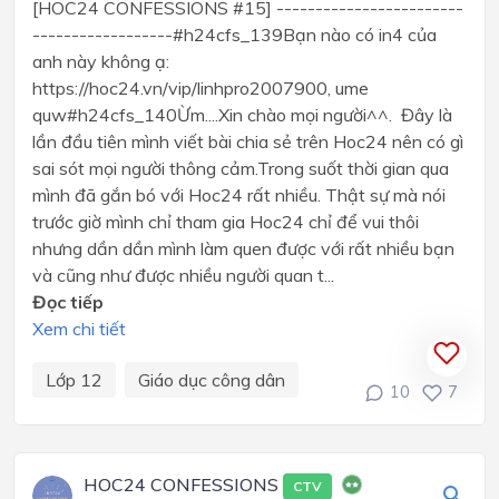
[HOC24 CONFESSIONS #15] ------------------------
------------------#h24cfs_139Bạn nào có in4 của
anh này không ạ:
https://hoc24.vn/vip/linhpro2007900, ume
quw#h24cfs_140Ừm....Xin chào mọi người^^. Đây là
lần đầu tiên mình viết bài chia sẻ trên Hoc24 nên có gì
sai sót mọi người thông cảm.Trong suốt thời gian qua
mình đã gắn bó với Hoc24 rất nhiều. Thật sự mà nói
trước giờ mình chỉ tham gia Hoc24 chỉ để vui thôi
nhưng dần dần mình làm quen được với rất nhiều bạn
và cũng như được nhiều người quan t...
Đọc tiếp
Xem chi tiết
Lớp 12
Giáo dục công dân
10
7
HOC24 CONFESSIONS
CTV