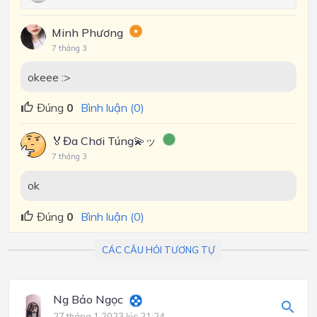
Minh Phương
7 tháng 3
okeee :>
Đúng
0
Bình luận (0)
🏅Đa Chơi Túng💫ッ
7 tháng 3
ok
Đúng
0
Bình luận (0)
CÁC CÂU HỎI TƯƠNG TỰ
Ng Bảo Ngọc
27 tháng 1 2023 lúc 21:24