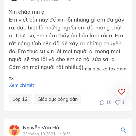
Xin chào mn ạ.
Em viết bài này để xin lỗi những gì em đã gây
ra, đặc biệt là những người em đã mắng chửi
ạ. Thực sự, em cảm thấy ân hận lắm rồi ạ. Em
rất nóng tính nên đã để xảy ra những chuyện
đó. Em thực sự xin lỗi mọi người ạ, mong mọi
người sẽ tha lỗi và cho em cơ hội sửa sai ạ.
Cảm ơn mọi người rất nhiều:))
mong ạc ko toxic em
nx
Xem chi tiết
Lớp 12
Giáo dục công dân
10
1
Nguyễn Văn Hải
23 tháng 10 2021 lúc 8:36