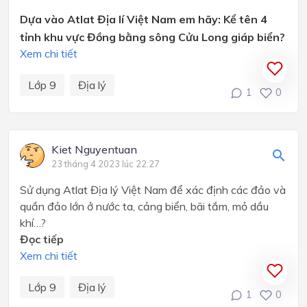
Dựa vào Atlat Địa lí Việt Nam em hãy: Kể tên 4
tỉnh khu vực Đồng bằng sông Cửu Long giáp biển?
Xem chi tiết
Lớp 9
Địa lý
1
0
Kiet Nguyentuan
23 tháng 4 2023 lúc 22:27
Sử dụng Atlat Địa lý Việt Nam để xác định các đảo và
quần đảo lớn ở nước ta, cảng biển, bãi tắm, mỏ dầu
khí…?
Đọc tiếp
Xem chi tiết
Lớp 9
Địa lý
1
0