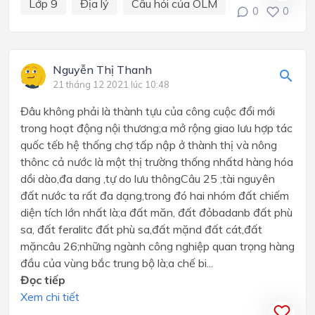
Lớp 9
Địa lý
Câu hỏi của OLM
0
0
Nguyễn Thị Thanh
21 tháng 12 2021 lúc 10:48
Đâu không phải là thành tựu của công cuộc đổi mới
trong hoạt động nội thương;a mở rộng giao lưu hợp tác
quốc tếb hệ thống chợ tấp nập ở thành thị và nông
thônc cả nước là một thị trường thống nhấtd hàng hóa
dồi dào,đa dang ,tự do lưu thôngCâu 25 ;tài nguyên
đất nước ta rất đa dạng,trong đó hai nhóm đất chiếm
diện tích lớn nhất là;a đất măn, đất đỏbadanb đất phù
sa, đất feralitc đất phù sa,đất mặnd đất cát,đất
mặncâu 26;những ngành công nghiệp quan trọng hàng
đầu của vùng bắc trung bộ là;a chế bi...
Đọc tiếp
Xem chi tiết