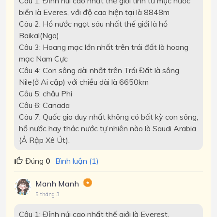
Câu 1: Đỉnh núi cao nhất thế giới tính từ mực nước
biển là Everes, với độ cao hiện tại là 8848m
Câu 2: Hồ nước ngọt sâu nhất thế giới là hồ
Baikal(Nga)
Câu 3: Hoang mạc lớn nhất trên trái đất là hoang
mạc Nam Cực
Câu 4: Con sông dài nhất trên Trái Đất là sông
Nile(ở Ai cập) với chiều dài là 6650km
Câu 5: châu Phi
Câu 6: Canada
Câu 7: Quốc gia duy nhất không có bất kỳ con sông,
hồ nước hay thác nước tự nhiên nào là Saudi Arabia
(Ả Rập Xê Út).
Đúng
0
Bình luận (1)
Manh Manh
5 tháng 3
Câu 1: Đỉnh núi cao nhất thế giới là Everest.