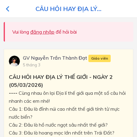
CÂU HỎI HAY ĐỊA LÝ...
Vui lòng
đăng nhập
để hỏi bài
GV Nguyễn Trần Thành Đạt
Giáo viên
5 tháng 3
CÂU HỎI HAY ĐỊA LÝ THẾ GIỚI - NGÀY 2
(05/03/2026)
----
Cùng nhau ôn lại Địa lí thế giới qua một số câu hỏi
nhanh các em nhé!
Câu 1: Đâu là đỉnh núi cao nhất thế giới tính từ mực
nước biển?
Câu 2: Đâu là hồ nước ngọt sâu nhất thế giới?
Câu 3: Đâu là hoang mạc lớn nhất trên Trái Đất?