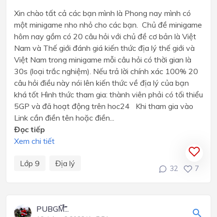
Xin chào tất cả các bạn mình là Phong nay mình có
một minigame nho nhỏ cho các bạn. Chủ đề minigame
hôm nay gồm có 20 câu hỏi với chủ đề cơ bản là Việt
Nam và Thế giới đánh giá kiến thức địa lý thế giới và
Việt Nam trong minigame mỗi câu hỏi có thời gian là
30s (loại trắc nghiệm). Nếu trả lời chính xác 100% 20
câu hỏi điều này nói lên kiến thức về địa lý của bạn
khá tốt Hình thức tham gia: thành viên phải có tối thiểu
5GP và đã hoạt động trên hoc24 Khi tham gia vào
Link cần điền tên hoặc điền...
Đọc tiếp
Xem chi tiết
Lớp 9
Địa lý
32
7
PUBGM̃̃̃̃̃̃̃̃̉̃̉̃̃̃́̃̃̃́...