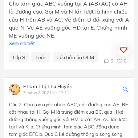
Cho tam giác ABC vuông tại A (AB<AC) có AH
là đường cao. Gọi M và N lần lượt là hình chiếu
của H trên AB và AC. Vẽ điểm D đối xứng với A
qua N. Vẽ AE vuông góc HD tại E. Chứng minh
ME vuông góc NE.
Xem chi tiết
Lớp 8
Toán
Câu hỏi của OLM
0
0
Phạm Thị Thu Huyền
7 tháng 8 2021 lúc 17:11
Câu 2: Cho tam giác nhọn ABC, các đường cao AE, BF
cắt nhau tại H. Gọi M là trung điểm của BC, qua H kẻ
đường thẳng vuông góc với HM, a cắt AB, AC lần lượt
tại I và K. a, Chứng minh: tam giác ABC đồng dạng
tam giác EFC b, Qua C kẻ đường thẳng b song song