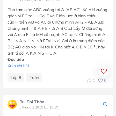
Cho tam giác ABC vuông tại A (AB AC). Kẻ AH vuông
góc vói BC tại H. Gọi E và F lần lượt là hình chiếu
của H trên AB và AC.a) Chứng minh AH2 - AE.AB.b)
Chứng minh Δ A F E ~ Δ A B C ;c) Lấy M đối xứng
với A qua E, tia MH cắt cạnh AC tại N. Chứng minh A
B H ^ A N H ^ và EF//HN.d) Gọi O là trung điểm của
BC; AO giao với HN tại K. Cho biết A C B ^ 30 ° , hãy
tính tỉ số A K A N S H C A
Đọc tiếp
Xem chi tiết
Lớp 8
Toán
1
0
Bùi Thị Thảo
3 tháng 2 2019 lúc 19:19