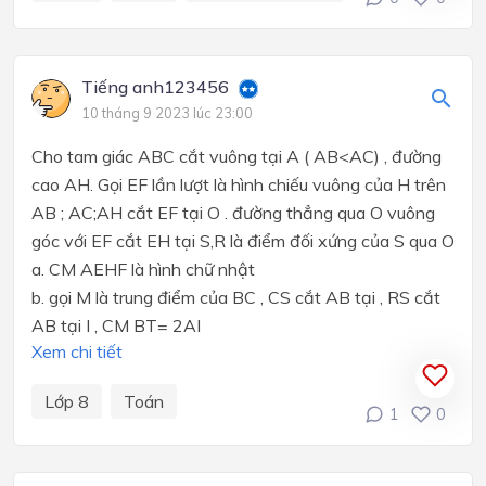
Tiếng anh123456
10 tháng 9 2023 lúc 23:00
Cho tam giác ABC cắt vuông tại A ( AB<AC) , đường
cao AH. Gọi EF lần lượt là hình chiếu vuông của H trên
AB ; AC;AH cắt EF tại O . đường thẳng qua O vuông
góc với EF cắt EH tại S,R là điểm đối xứng của S qua O
a. CM AEHF là hình chữ nhật
b. gọi M là trung điểm của BC , CS cắt AB tại , RS cắt
AB tại I , CM BT= 2AI
Xem chi tiết
Lớp 8
Toán
1
0