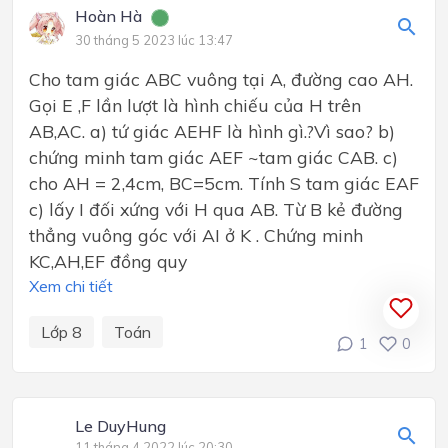
Hoàn Hà
30 tháng 5 2023 lúc 13:47
Cho tam giác ABC vuông tại A, đường cao AH.
Gọi E ,F lần lượt là hình chiếu của H trên
AB,AC. a) tứ giác AEHF là hình gì.?Vì sao? b)
chứng minh tam giác AEF ~tam giác CAB. c)
cho AH = 2,4cm, BC=5cm. Tính S tam giác EAF
c) lấy I đối xứng với H qua AB. Từ B kẻ đường
thẳng vuông góc với AI ở K . Chứng minh
KC,AH,EF đồng quy
Xem chi tiết
Lớp 8
Toán
1
0
Le DuyHung
11 tháng 4 2022 lúc 20:30