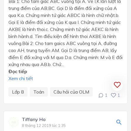
Bài 1: Cho tam giác ABC vuông tại A. Vẽ I,K lần lượt là
trung điểm của AB,BC. Gọi D là điểm đối xứng của A
qua K.a. Chứng minh tứ giác ABDC là hình chữ nhật.b.
Gọi E là điểm đối xứng của K qua I. Chứng minh tứ giác
AKBE là hình thoi.c. Chứng minh tứ giác AEKC là hình
bình hành.d. Tìm điều kiện để hình thoi AKBE là hình
vuông.Bài 2: Cho tam gaics ABC vuông tại A, đường
cao AH, trung tuyến AM. Gọi D là trung điểm AB, lấy
điểm E đối xứng với M qua D.a. Chứng minh: M và E đối
xứng nhau qua AB.b. Chứ...
Đọc tiếp
Xem chi tiết
Lớp 8
Toán
Câu hỏi của OLM
1
1
Tiffany Ho
8 tháng 12 2019 lúc 1:35