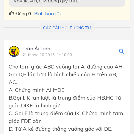
-Vậy IK, AH, CM đồng quy tại D.
Đúng
0
Bình luận (0)
CÁC CÂU HỎI TƯƠNG TỰ
Trần Ái Linh
21 tháng 10 2016 lúc 10:00
Cho tam giác ABC vuông tại A, đường cao AH.
Gọi D,E lần lượt là hình chiếu của H trên AB,
AC.
A. Chứng minh AH=DE
B.Gọi I, K lần lượt là trung điểm của HB,HC.Tứ
giác DIKE là hình gì?
C. Gọi F là trung điểm của IK. Chứng minh tam
giác FDE cân
D. Từ A kẻ đường thẳng vuông góc với DE,