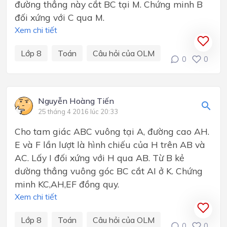
đường thẳng này cắt BC tại M. Chứng minh B
đối xứng với C qua M.
Xem chi tiết
Lớp 8
Toán
Câu hỏi của OLM
0
0
Nguyễn Hoàng Tiến
25 tháng 4 2016 lúc 20:33
Cho tam giác ABC vuông tại A, đường cao AH.
E và F lần lượt là hình chiếu của H trên AB và
AC. Lấy I đối xứng với H qua AB. Từ B kẻ
dường thẳng vuông góc BC cắt AI ở K. Chứng
minh KC,AH,EF đồng quy.
Xem chi tiết
Lớp 8
Toán
Câu hỏi của OLM
0
0