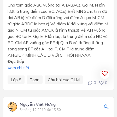
Cho tam giác ABC vuông tại A (ABAC). Gọi M, N lần
lượt là trung điểm của BC, AC.a) Biết MN 3cm, tính độ
dài AB.b) Vẽ điểm D đối xứng với điểm A qua M. CM:
tứ giác ABDC là hcn.c) Vẽ điểm K đối xứng với điểm M
qua N. CM tứ giác AMCK là hình thoi.d) Vẽ AH vuông
góc BC tại H. Gọi E, F lần lượt là trung điểm của HC và
BD. CM AE vuông góc EF.d) Qua B vẽ đường thẳng
song song EF cắt AH tại T. CM T là trung điểm
AH.GIÚP MÌNH CÂU D VỚI C THÔI NHAAA
Đọc tiếp
Xem chi tiết
Lớp 8
Toán
Câu hỏi của OLM
0
0
Nguyễn Việt Hưng
6 tháng 12 2019 lúc 15:50