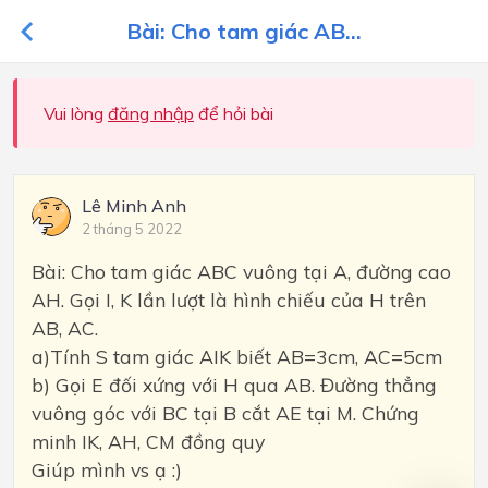
Bài: Cho tam giác AB...
Vui lòng
đăng nhập
để hỏi bài
Lê Minh Anh
2 tháng 5 2022
Bài: Cho tam giác ABC vuông tại A, đường cao
AH. Gọi I, K lần lượt là hình chiếu của H trên
AB, AC.
a)Tính S tam giác AIK biết AB=3cm, AC=5cm
b) Gọi E đối xứng với H qua AB. Đường thẳng
vuông góc với BC tại B cắt AE tại M. Chứng
minh IK, AH, CM đồng quy
Giúp mình vs ạ :)