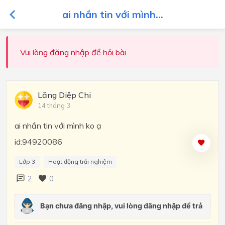
ai nhắn tin với mình...
Vui lòng
đăng nhập
để hỏi bài
Lăng Diệp Chi
14 tháng 3
ai nhắn tin với mình ko ạ
id:94920086
Lớp 3
Hoạt động trải nghiệm
2
0