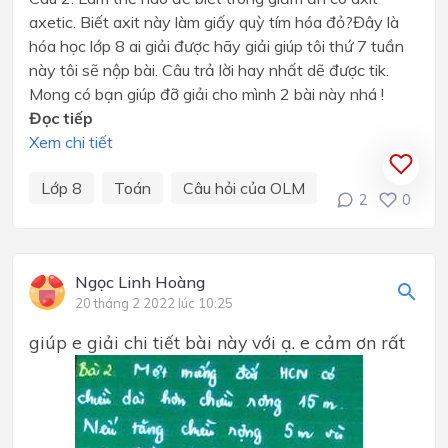
axetic. Biết axit này làm giấy quỳ tím hóa đỏ?Đây là
hóa học lớp 8 ai giải được hãy giải giúp tôi thứ 7 tuần
này tôi sẽ nộp bài. Câu trả lời hay nhất dẽ được tik.
Mong có bạn giúp đỡ giải cho mình 2 bài này nhá !
Đọc tiếp
Xem chi tiết
Lớp 8
Toán
Câu hỏi của OLM
2
0
Ngọc Linh Hoàng
20 tháng 2 2022 lúc 10:25
giúp e giải chi tiết bài này với ạ. e cảm ơn rất