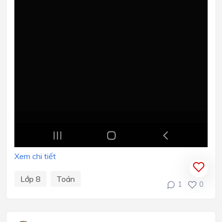
Xem chi tiết
Lớp 8
Toán
1
0