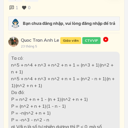
1
0
Quoc Tran Anh Le
Giáo viên
CTVVIP
23 tháng 5
Ta có:
n^5 + n^4 + n^3 + n^2 + n + 1 = (n^3 + 1)(n^2 +
n + 1)
n^5 + n^4 + n^3 + n^2 + n + 1 = (n^2 - n + 1)(n +
1)(n^2 + n + 1)
Do đó:
P = n^2 + n + 1 - (n + 1)(n^2 + n + 1)
P = (n^2 + n + 1)(1 - n - 1)
P = -n(n^2 + n + 1)
P = -n^3 - n^2 - n
a) Với n là số tự nhiên dương thì P < 0, mà số