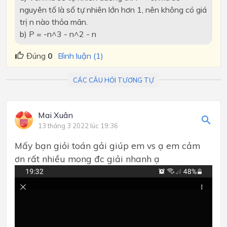
nguyên tố là số tự nhiên lớn hơn 1, nên không có giá
trị n nào thỏa mãn.
b) P = -n^3 - n^2 - n
Đúng
0
Bình luận (1)
CÁC CÂU HỎI TƯƠNG TỰ
Mai Xuân
13 tháng 3 2022 lúc 19:36
Mấy bạn giỏi toán gải giúp em vs ạ em cảm
ơn rất nhiều mong đc giải nhanh ạ