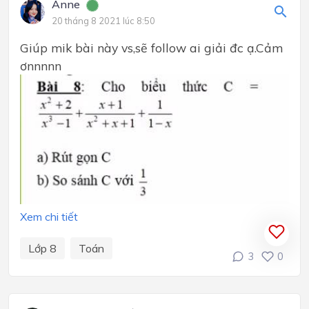
Anne
20 tháng 8 2021 lúc 8:50
Giúp mik bài này vs,sẽ follow ai giải đc ạ.Cảm
ơnnnnn
Xem chi tiết
Lớp 8
Toán
3
0