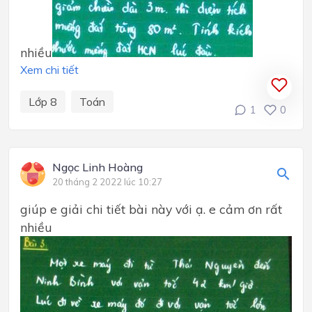
nhiều
Xem chi tiết
Lớp 8
Toán
1
0
Ngọc Linh Hoàng
20 tháng 2 2022 lúc 10:27
giúp e giải chi tiết bài này với ạ. e cảm ơn rất
nhiều