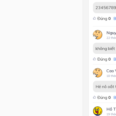
23456789
Đúng
0
B
Nguy
22 thá
không biết
Đúng
0
B
Cao 
18 thá
Hé nô oắt 
Đúng
0
B
Hồ T
19 thá