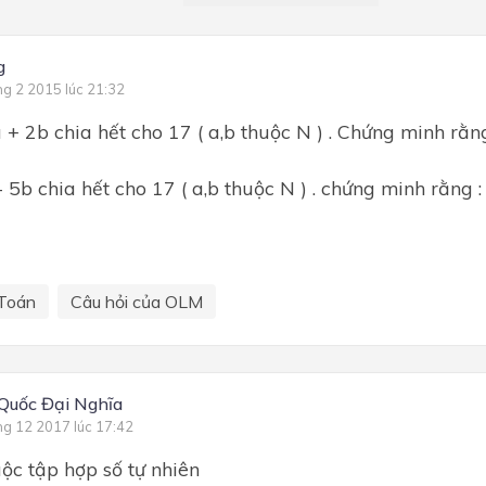
g
ng 2 2015 lúc 21:32
 + 2b chia hết cho 17 ( a,b thuộc N ) . Chứng minh rằng
- 5b chia hết cho 17 ( a,b thuộc N ) . chứng minh rằng :
Toán
Câu hỏi của OLM
Quốc Đại Nghĩa
ng 12 2017 lúc 17:42
uộc tập hợp số tự nhiên