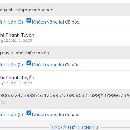
gjdshjjcvhjjnnnnnnooooo
ình luận (
0
)
Khách vãng lai
đã xóa
hị Thanh Tuyền
ng 12 2021 lúc 20:06
quý vị phát hiện ra kéo
ình luận (
0
)
Khách vãng lai
đã xóa
hị Thanh Tuyền
ng 12 2021 lúc 20:08
89065324789997531269954369095321899)#379
£££
ình luận (
0
)
Khách vãng lai
đã xóa
CÁC CÂU HỎI TƯƠNG TỰ