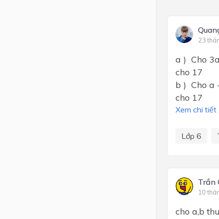
Quan
23 thá
a ) Cho 3a
cho 17
b ) Cho a 
cho 17
Xem chi tiết
Lớp 6
Trần 
10 thá
cho a,b th