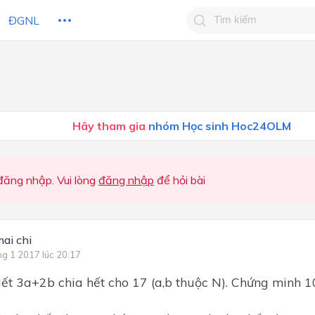
ĐGNL
Tìm kiếm câu trả lờ
Tìm kiếm câu trả lời c
 HỌC
CHỦ ĐỀ / CHƯƠNG
bạn
Hãy tham gia
nhóm Học sinh Hoc24OLM
ăng nhập. Vui lòng
đăng nhập
để hỏi bài
mai chi
ng 1 2017 lúc 20:17
biết 3a+2b chia hết cho 17 (a,b thuộc N). Chứng minh 