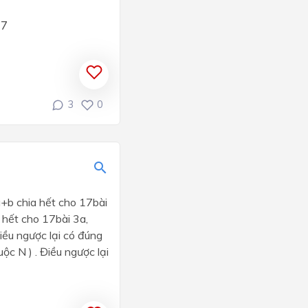
3
17
3
0
a+b chia hết cho 17bài
 hết cho 17bài 3a,
Điều ngược lại có đúng
ộc N ) . Điều ngược lại