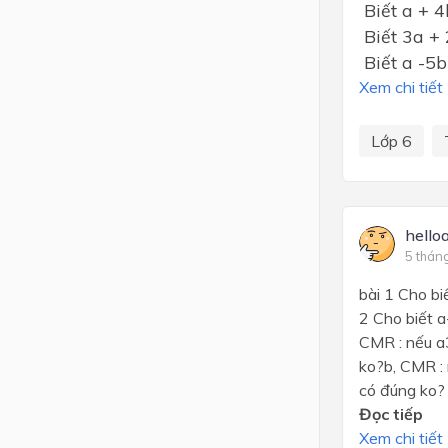
Biết a + 4
Biết 3a + 
Biết a -5b
Xem chi tiết
Lớp 6
hello
5 thán
bài 1 Cho bi
2 Cho biết a
CMR : nếu a3
ko?b, CMR : 
có đúng ko?
Đọc tiếp
Xem chi tiết