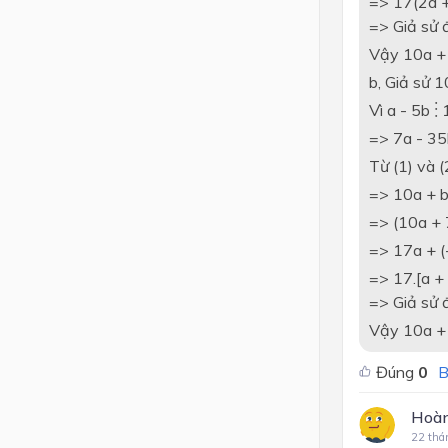
=> 17(2a 
=> Giả sử 
Vậy 10a +
b, Giả sử 
Vì a - 5b
1
⋮
=> 7a - 3
Từ (1) và (
=> 10a + b
=> (10a + 
=> 17a + 
=> 17.[a +
=> Giả sử 
Vậy 10a +
Đúng
0
B
Hoàn
22 thá