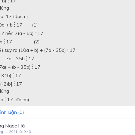
+ b)
17
⋮
đúng
⋮
 b
17 (đpcm)
⋮
⋮
10a + b
17 (1)
⋮
⋮
⋮
7 nên 7(a - 5b)
17
⋮
⋮
5b
17 (2)
⋮
⋮
2) suy ra (10a + b) + (7a - 35b)
17
⋮
⋮
 + 7a - 35b
17
⋮
⋮
7a) + (b - 35b)
17
⋮
⋮
(-34b)
17
⋮
⋮
 (-2)b]
17
⋮
đúng
⋮
 b
17 (đpcm)
⋮
ình luận (
0
)
g Ngọc Hà
ng 11 2021 lúc 9:43