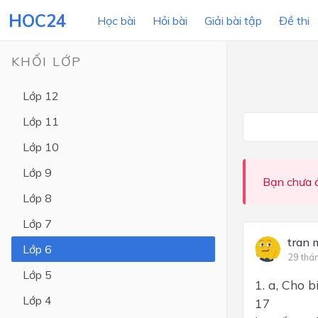
HOC24
Học bài
Hỏi bài
Giải bài tập
Đề thi
KHỐI LỚP
Lớp 12
LỚP HỌC
MÔN
Lớp 11
Lớp 12
Lớp 10
Lớp 11
Lớp 9
Bạn chưa đ
Lớp 10
Lớp 8
Lớp 9
Lớp 7
Lớp 8
tran 
Lớp 6
29 thá
Lớp 7
Lớp 5
1. a, Cho 
Lớp 6
Lớp 4
17
Lớp 5