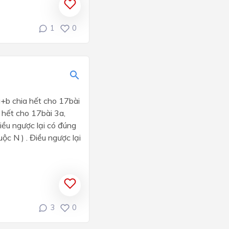
1
0
a+b chia hết cho 17bài
 hết cho 17bài 3a,
Điều ngược lại có đúng
ộc N ) . Điều ngược lại
3
0