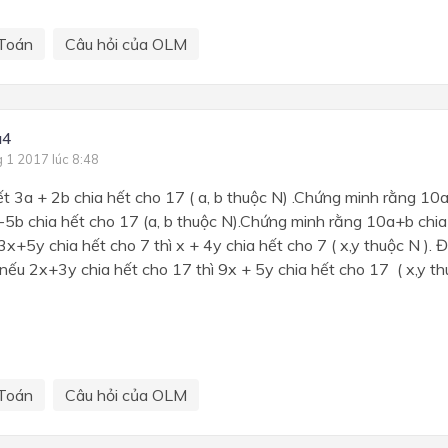
Toán
Câu hỏi của OLM
a4
g 1 2017 lúc 8:48
ết 3a + 2b chia hết cho 17 ( a, b thuộc N) .Chứng minh rằng 10
-5b chia hết cho 17 (a, b thuộc N).Chứng minh rằng 10a+b chia
x+5y chia hết cho 7 thì x + 4y chia hết cho 7 ( x,y thuộc N ). 
nếu 2x+3y chia hết cho 17 thì 9x + 5y chia hết cho 17 ( x,y thu
Toán
Câu hỏi của OLM