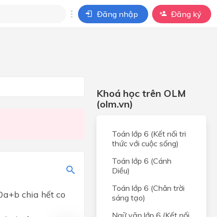
Đăng nhập
Đăng ký
i
ho câu hỏi của
BÀI HỌC
Khoá học trên OLM
(olm.vn)
Toán lớp 6 (Kết nối tri
thức với cuộc sống)
Toán lớp 6 (Cánh
Diều)
Toán lớp 6 (Chân trời
10a+b chia hết co
sáng tạo)
Ngữ văn lớp 6 (Kết nối