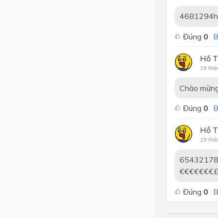
4681294hg
Đúng
0
B
Hồ T
19 thá
Chào mừng 
Đúng
0
B
Hồ T
19 thá
6543217
€€€€€€€
Đúng
0
B