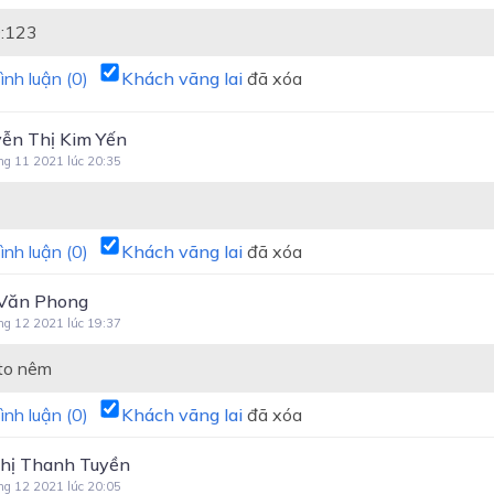
:123
ình luận (
0
)
Khách vãng lai
đã xóa
ễn Thị Kim Yến
ng 11 2021 lúc 20:35
ình luận (
0
)
Khách vãng lai
đã xóa
Văn Phong
ng 12 2021 lúc 19:37
to nêm
ình luận (
0
)
Khách vãng lai
đã xóa
hị Thanh Tuyền
ng 12 2021 lúc 20:05