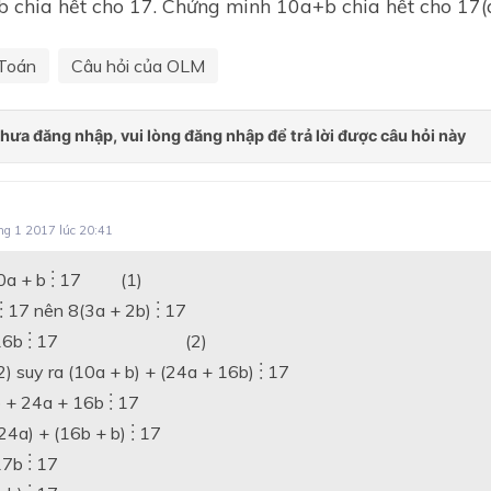
5b chia hết cho 17. Chứng minh 10a+b chia hết cho 17(
Toán
Câu hỏi của OLM
ng 1 2017 lúc 20:41
⋮
10a + b
17 (1)
⋮
⋮
⋮
17 nên 8(3a + 2b)
17
⋮
⋮
⋮
16b
17 (2)
⋮
⋮
2) suy ra (10a + b) + (24a + 16b)
17
⋮
⋮
b + 24a + 16b
17
⋮
⋮
24a) + (16b + b)
17
⋮
⋮
17b
17
⋮
⋮