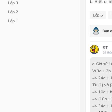
b, Biết a-
Lớp 3
Lớp 4
Lớp 2
Lớp 6
Lớp 3
Lớp 1
Lớp 2
Lớp 1
ST
29 thá
a, Giả sử 
Vì 3a + 2b
=> 24a + 
Từ (1) và (
=> 10a + 
=> (10a + 
=> 34a + 