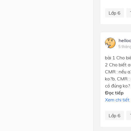
Lớp 6
hello
5 thán
bài 1 Cho bi
2 Cho biết a
CMR : nếu a3
ko?b, CMR : 
có đúng ko?
Đọc tiếp
Xem chi tiết
Lớp 6