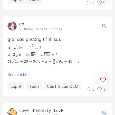
1
0
gh
25 tháng 10 2020 lúc 22:03
giải các phương trình sau
(
2
x
−
1
)
2
=
3
√
2
a)
(
2
−
1
)
=
3
x
3
x
−
2
9
x
+
16
x
=
5
b)
√
√
3
−
2
9
+
16
=
5
√
x
x
x
4
x
+
20
−
3
5
+
x
+
3
4
9
x
+
45
=
6
c)
3
√
√
√
4
+
20
−
3
5
+
+
9
+
45
=
6
x
x
x
4
Xem chi tiết
Lớp 9
Toán
Câu hỏi của OLM
1
1
LovE _ Khánh Ly_ LovE