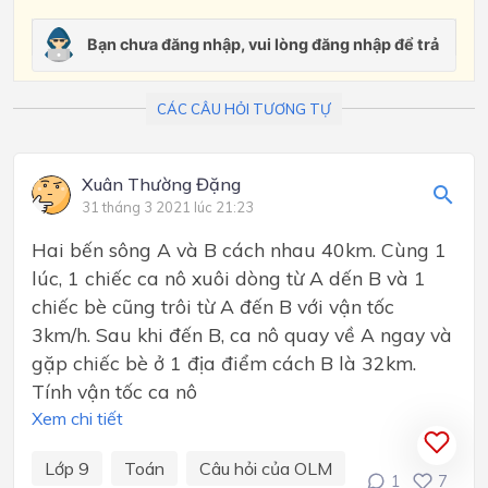
CÁC CÂU HỎI TƯƠNG TỰ
Xuân Thường Đặng
31 tháng 3 2021 lúc 21:23
Hai bến sông A và B cách nhau 40km. Cùng 1
lúc, 1 chiếc ca nô xuôi dòng từ A dến B và 1
chiếc bè cũng trôi từ A đến B với vận tốc
3km/h. Sau khi đến B, ca nô quay về A ngay và
gặp chiếc bè ở 1 địa điểm cách B là 32km.
Tính vận tốc ca nô
Xem chi tiết
Lớp 9
Toán
Câu hỏi của OLM
1
7