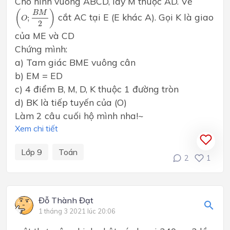
Cho hình vuông ABCD, lấy M thuộc AD. Vẽ
(
O
;
B
M
2
)
(
)
B
M
cắt AC tại E (E khác A). Gọi K là giao
;
O
2
của ME và CD
Chứng mình:
a) Tam giác BME vuông cân
b) EM = ED
c) 4 điểm B, M, D, K thuộc 1 đường tròn
d) BK là tiếp tuyến của (O)
Làm 2 câu cuối hộ mình nha!~
Xem chi tiết
Lớp 9
Toán
2
1
Đỗ Thành Đạt
1 tháng 3 2021 lúc 20:06