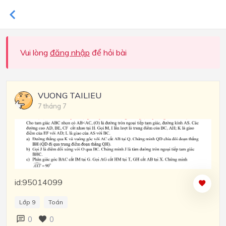
Vui lòng
đăng nhập
để hỏi bài
VUONG TAILIEU
7 tháng 7
id:95014099
Lớp 9
Toán
0
0