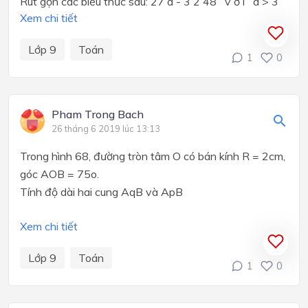
Rút gọn các biểu thức sau: 27 a - 3 2 48 v ớ i a > 3
Xem chi tiết
Lớp 9
Toán
1
0
Pham Trong Bach
26 tháng 6 2019 lúc 13:13
Trong hình 68, đường tròn tâm O có bán kính R = 2cm,
góc AOB = 75
o
.
Tính độ dài hai cung AqB và ApB
Xem chi tiết
Lớp 9
Toán
1
0