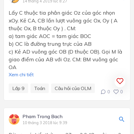
14 tháng 4 2019 lúc 8:27
Lấy C thuộc tia phân giác Oz của góc nhọn
xOy. Kẻ CA, CB lần lượt vuông góc Ox, Oy ( A
thuộc Ox, B thuộc Oy ) . CM:
a) tam giác AOC = tam giác BOC
b) OC là đường trung trực của AB
c) Kẻ AD vuông góc OB (D thuộc OB). Gọi M là
giao điểm của AB với Oz. CM: BM vuông góc
OA
Xem chi tiết
Lớp 9
Toán
Câu hỏi của OLM
0
0
Pham Trong Bach
10 tháng 3 2018 lúc 9:39