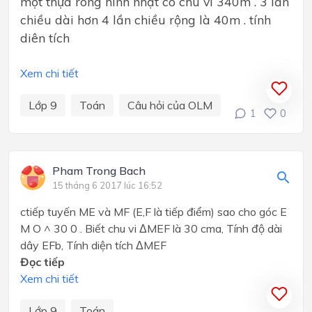
một thựa rông hinh nhật có chu vi 340m . 3 lần
chiều dài hơn 4 lần chiều rộng là 40m . tính
diên tích
Xem chi tiết
Lớp 9
Toán
Câu hỏi của OLM
1
0
Pham Trong Bach
15 tháng 6 2017 lúc 16:52
ctiếp tuyến ME và MF (E,F là tiếp điểm) sao cho góc E
M O ^ 30 0 . Biết chu vi ΔMEF là 30 cma, Tính độ dài
dây EFb, Tính diện tích ΔMEF
Đọc tiếp
Xem chi tiết
Lớp 9
Toán