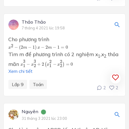
Thảo Thảo
7 tháng 4 2021 lúc 19:58
Cho phương trình
x
2
−
(
2
m
−
1
)
x
−
2
m
−
1
=
0
2
−
(
2
−
1
)
−
2
−
1
=
0
x
m
x
m
Tìm m để phương trình có 2 nghiệm x
,x
thỏa
1
2
x
1
3
−
x
2
3
+
2
(
x
1
2
−
x
2
2
)
=
0
3
3
2
2
mãn
−
+
2
(
−
)
=
0
x
x
x
x
1
2
1
2
Xem chi tiết
Lớp 9
Toán
2
2
Nguyên
31 tháng 3 2021 lúc 23:00