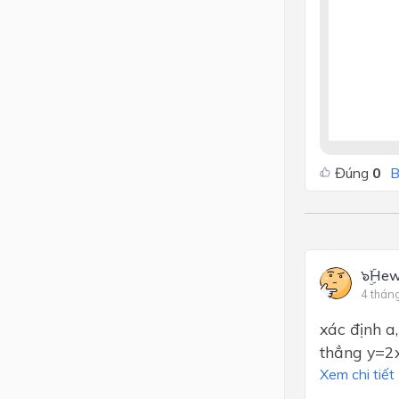
Đúng
0
B
๖ۣۜH
4 thán
xác định a
thẳng y=2
Xem chi tiết