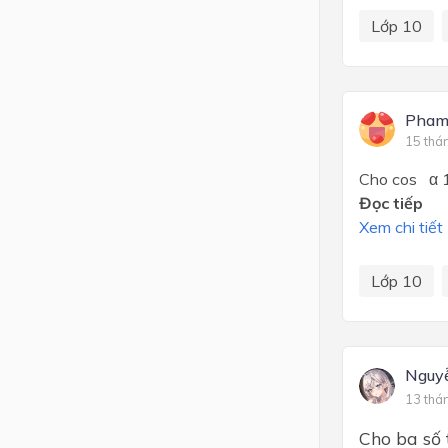
Lớp 10
Pham
15 thá
Cho cos α 1
Đọc tiếp
Xem chi tiết
Lớp 10
Nguy
13 thá
Cho ba số 