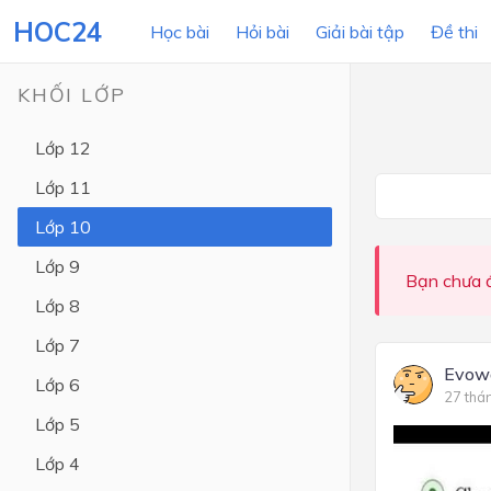
HOC24
Học bài
Hỏi bài
Giải bài tập
Đề thi
KHỐI LỚP
Lớp 12
LỚP HỌC
MÔN
Lớp 11
Lớp 12
Lớp 10
Lớp 11
Lớp 9
Bạn chưa đ
Lớp 10
Lớp 8
Lớp 9
Lớp 7
Lớp 8
Evow
Lớp 6
27 thá
Lớp 7
Lớp 5
Lớp 6
Lớp 4
Lớp 5