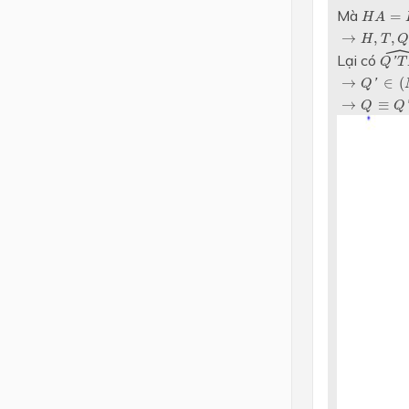
H
A
=
H
Mà
=
H
A
→
H
,
T
,
Q
′
→
,
,
H
T
Q
′
T
Lại có
'
Q
T
→
Q
′
∈
(
M
T
→
∈
(
'
Q
→
Q
≡
Q
′
→
≡
'
Q
Q