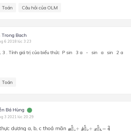
Toán
Câu hỏi của OLM
 Trong Bach
ng 6 2018 lúc 3:23
 3 . Tính giá trị của biểu thức P sin 3 a - sin a sin 2 a
Toán
ễn Bá Hùng
ng 3 2021 lúc 20:29
a
5
b
+
c
+
b
5
a
+
c
+
c
5
a
+
b
=
3
2
5
5
5
thực dương a, b, c thoả mãn
3
+
+
=
a
b
c
+
+
+
2
a
c
b
c
a
b