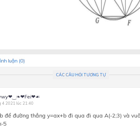
ình luận (
0
)
CÁC CÂU HỎI TƯƠNG TỰ
ewwy❤‿❧❤Fei❤☙
g 4 2021 lúc 21:40
,b để đường thẳng y=ax+b đi qua đi qua A(-2;3) và vu
x-5