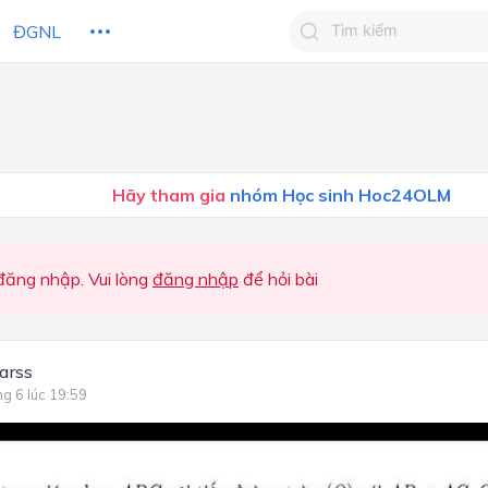
ĐGNL
Tìm kiếm câu trả lờ
Tìm kiếm câu trả lời c
 HỌC
CHỦ ĐỀ / CHƯƠNG
bạn
Hãy tham gia
nhóm Học sinh Hoc24OLM
ăng nhập. Vui lòng
đăng nhập
để hỏi bài
arss
ng 6 lúc 19:59