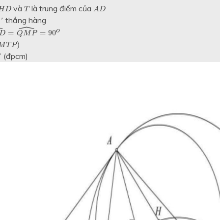
D
A
D
T
và
là trung điểm của
H
D
T
A
D
thẳng hàng
'
Q
ˆ
ˆ
D
^
=
Q
M
P
^
=
90
o
o
=
=
90
D
Q
M
P
P
)
)
M
T
P
(đpcm)