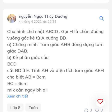
nguyễn Ngọc Thùy Dương
4 tháng 4 2021 lúc 22:24
Cho hình chữ nhật ABCD . Gọi H là chân đường
vuông góc kẻ từ A xuống BD.
a) Chứng minh: Tam giác AHB đồng dạng tam
giác DAB.
b) Kẻ phân giác của
BCD
cắt BD ở E. Tính AH và diện tích tam giác AEH
cho biết AB = 8cm,
BC = 6cm
mik cần ngay bh ạ!!
Xem chi tiết
Lớp 8
Toán
3
3