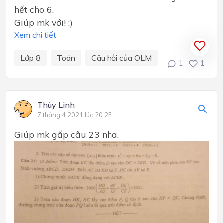
hết cho 6.
Giúp mk với! :)
Xem chi tiết
Lớp 8
Toán
Câu hỏi của OLM
1
1
Thùy Linh
7 tháng 4 2021 lúc 20:25
Giúp mk gấp câu 23 nha.