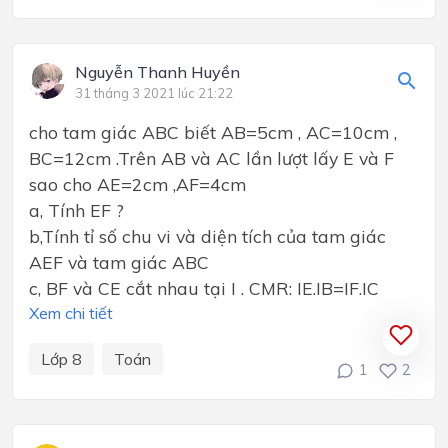
Nguyễn Thanh Huyền
31 tháng 3 2021 lúc 21:22
cho tam giác ABC biết AB=5cm , AC=10cm ,
BC=12cm .Trên AB và AC lần lượt lấy E và F
sao cho AE=2cm ,AF=4cm
a, Tính EF ?
b,Tính tỉ số chu vi và diện tích của tam giác
AEF và tam giác ABC
c, BF và CE cắt nhau tại I . CMR: IE.IB=IF.IC
Xem chi tiết
Lớp 8
Toán
1
2