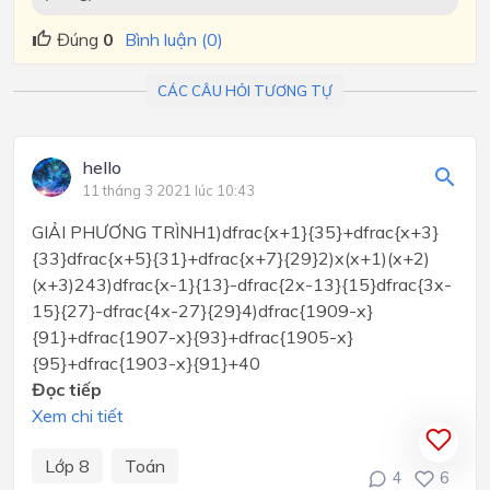
Đúng
0
Bình luận (0)
CÁC CÂU HỎI TƯƠNG TỰ
hello
11 tháng 3 2021 lúc 10:43
GIẢI PHƯƠNG TRÌNH1)dfrac{x+1}{35}+dfrac{x+3}
{33}dfrac{x+5}{31}+dfrac{x+7}{29}2)x(x+1)(x+2)
(x+3)243)dfrac{x-1}{13}-dfrac{2x-13}{15}dfrac{3x-
15}{27}-dfrac{4x-27}{29}4)dfrac{1909-x}
{91}+dfrac{1907-x}{93}+dfrac{1905-x}
{95}+dfrac{1903-x}{91}+40
Đọc tiếp
Xem chi tiết
Lớp 8
Toán
4
6