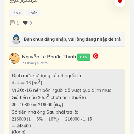
id:94364464
Lớp 8
Toán
1
0
Nguyễn Lê Phước Thịnh
CTV
28 tháng 6 2025
Định mức sử dụng của 4 người là:
4
⋅
4
=
16
(
m
3
)
3
4
⋅
4
=
16
(
)
m
Vì 20>16 nên bốn người đã vượt qua định mức
20
m
3
3
Giá tiền của
chưa tính thuế là:
20
m
20
⋅
10800
=
216000
(
đ
ồ
n
g
)
20
⋅
10800
=
216000
(
đ
ồ
)
n
g
Số tiền nhà ông Sáu phải trả là:
216000
(
1
+
5
%
+
10
%
)
=
216000
⋅
1
,
15
=
248400
216000
(
1
+
5
%
+
10
%
)
=
216000
⋅
1
,
15
=
248400
(đồng)