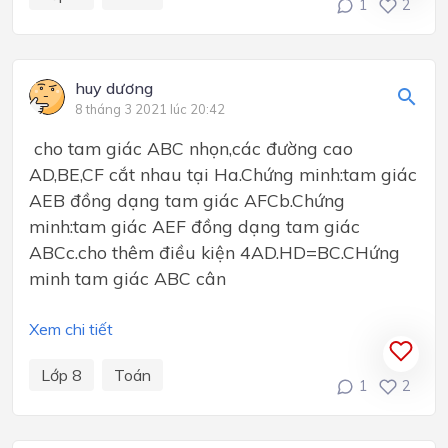
1
2
huy dương
8 tháng 3 2021 lúc 20:42
cho tam giác ABC nhọn,các đường cao
AD,BE,CF cắt nhau tại Ha.Chứng minh:tam giác
AEB đồng dạng tam giác AFCb.Chứng
minh:tam giác AEF đồng dạng tam giác
ABCc.cho thêm điều kiện 4AD.HD=BC.CHứng
minh tam giác ABC cân
Xem chi tiết
Lớp 8
Toán
1
2