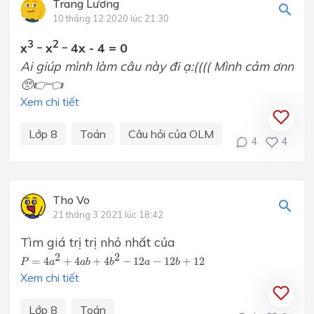
Trang Lương
10 tháng 12 2020 lúc 21:30
3 _
2 _
x
x
4x - 4 = 0
Ai giúp mình làm câu này đi ạ:(((( Mình cảm ơnn
🥺👉👈
Xem chi tiết
Lớp 8
Toán
Câu hỏi của OLM
4
4
Tho Vo
21 tháng 3 2021 lúc 18:42
Tìm giá trị trị nhỏ nhất của
P
=
4
a
2
+
4
a
b
+
4
b
2
−
12
a
−
12
b
+
12
2
2
=
4
+
4
+
4
−
12
−
12
+
12
P
a
a
b
b
a
b
Xem chi tiết
Lớp 8
Toán