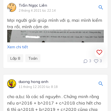
Trần Ngọc Liên
2 tháng 4 2021 lúc 22:14
Mọi người giải giúp mình với ạ, mai mình kiểm
tra rồi, mình cảm ơn
Xem chi tiết
Lớp 8
Toán
3
3
duong hong anh
11 tháng 12 2020 lúc 8:18
cho a,b,c là các số nguyên . Chứng minh rằng
nếu a^2016 + b^2017 + c^2018 chia hết cho
6 thì a^2018 + b^2019 + c^2020 cũng chia