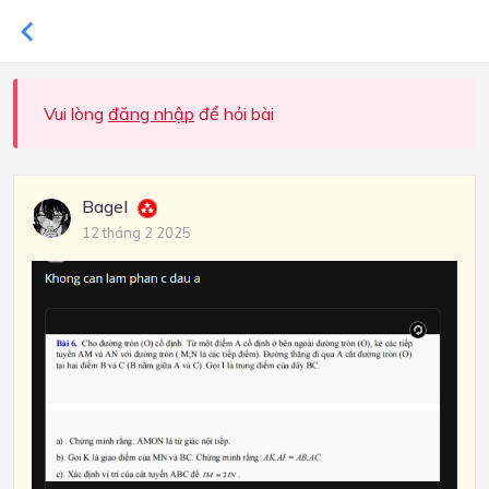
Vui lòng
đăng nhập
để hỏi bài
Bagel
12 tháng 2 2025