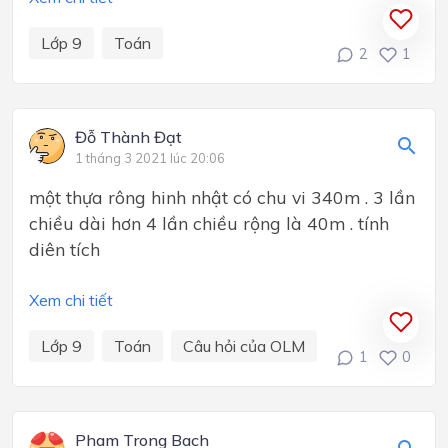
Lớp 9
Toán
2
1
Đỗ Thành Đạt
1 tháng 3 2021 lúc 20:06
một thựa rông hinh nhật có chu vi 340m . 3 lần
chiều dài hơn 4 lần chiều rộng là 40m . tính
diên tích
Xem chi tiết
Lớp 9
Toán
Câu hỏi của OLM
1
0
Pham Trong Bach