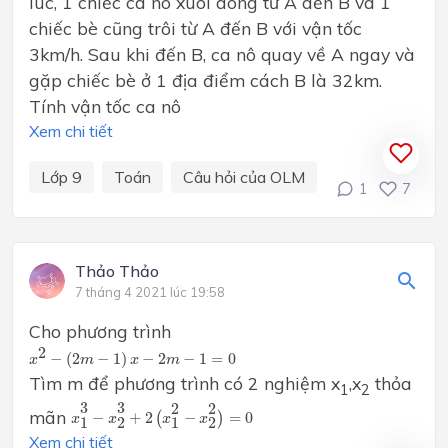
lúc, 1 chiếc ca nô xuôi dòng từ A dến B và 1
chiếc bè cũng trôi từ A đến B với vận tốc
3km/h. Sau khi đến B, ca nô quay về A ngay và
gặp chiếc bè ở 1 địa điểm cách B là 32km.
Tính vận tốc ca nô
Xem chi tiết
Lớp 9
Toán
Câu hỏi của OLM
1
7
Thảo Thảo
7 tháng 4 2021 lúc 19:58
Cho phương trình
x
2
−
(
2
m
−
1
)
x
−
2
m
−
1
=
0
2
−
(
2
−
1
)
−
2
−
1
=
0
x
m
x
m
Tìm m để phương trình có 2 nghiệm x
,x
thỏa
1
2
x
1
3
−
x
2
3
+
2
(
x
1
2
−
x
2
2
)
=
0
3
3
2
2
mãn
−
+
2
(
−
)
=
0
x
x
x
x
1
2
1
2
Xem chi tiết