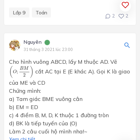
Lớp 9
Toán
2
2
Nguyên
31 tháng 3 2021 lúc 23:00
Cho hình vuông ABCD, lấy M thuộc AD. Vẽ
(
O
;
B
M
2
)
(
)
B
M
cắt AC tại E (E khác A). Gọi K là giao
;
O
2
của ME và CD
Chứng mình:
a) Tam giác BME vuông cân
b) EM = ED
c) 4 điểm B, M, D, K thuộc 1 đường tròn
d) BK là tiếp tuyến của (O)
Làm 2 câu cuối hộ mình nha!~
Xem chi tiết