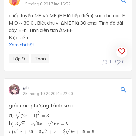
15 tháng 6 2017 lúc 16:52
ctiếp tuyến ME và MF (E,F là tiếp điểm) sao cho góc E
M O ^ 30 0 . Biết chu vi ΔMEF là 30 cma, Tính độ dài
dây EFb, Tính diện tích ΔMEF
Đọc tiếp
Xem chi tiết
Lớp 9
Toán
1
0
gh
25 tháng 10 2020 lúc 22:03
giải các phương trình sau
(
2
x
−
1
)
2
=
3
√
2
a)
(
2
−
1
)
=
3
x
3
x
−
2
9
x
+
16
x
=
5
b)
√
√
3
−
2
9
+
16
=
5
√
x
x
x
4
x
+
20
−
3
5
+
x
+
3
4
9
x
+
45
=
6
c)
3
√
√
√
4
+
20
−
3
5
+
+
9
+
45
=
6
x
x
x
4