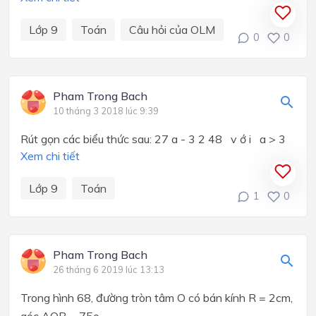
Lớp 9
Toán
Câu hỏi của OLM
0
0
Pham Trong Bach
10 tháng 3 2018 lúc 9:39
Rút gọn các biểu thức sau: 27 a - 3 2 48 v ớ i a > 3
Xem chi tiết
Lớp 9
Toán
1
0
Pham Trong Bach
26 tháng 6 2019 lúc 13:13
Trong hình 68, đường tròn tâm O có bán kính R = 2cm,
góc AOB = 75
o
.