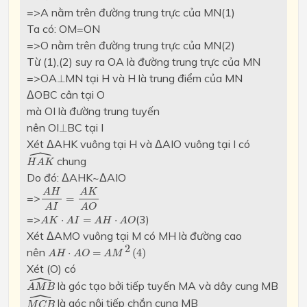
=>A nằm trên đường trung trực của MN(1)
Ta có: OM=ON
=>O nằm trên đường trung trực của MN(2)
Từ (1),(2) suy ra OA là đường trung trực của MN
⊥
=>OA
MN tại H và H là trung điểm của MN
⊥
ΔOBC cân tại O
mà OI là đường trung tuyến
⊥
nên OI
BC tại I
⊥
Xét ΔAHK vuông tại H và ΔAIO vuông tại I có
ˆ
H
A
K
^
chung
H
A
K
Do đó: ΔAHK~ΔAIO
A
H
A
I
=
A
K
A
O
A
H
A
K
=>
=
A
I
A
O
A
K
⋅
A
I
=
A
H
⋅
A
O
=>
(3)
⋅
=
⋅
A
K
A
I
A
H
A
O
Xét ΔAMO vuông tại M có MH là đường cao
A
H
⋅
A
O
=
A
M
2
(
4
)
2
nên
⋅
=
(
4
)
A
H
A
O
A
M
Xét (O) có
ˆ
A
M
B
^
là góc tạo bởi tiếp tuyến MA và dây cung MB
A
M
B
ˆ
M
C
B
^
là góc nội tiếp chắn cung MB
M
C
B