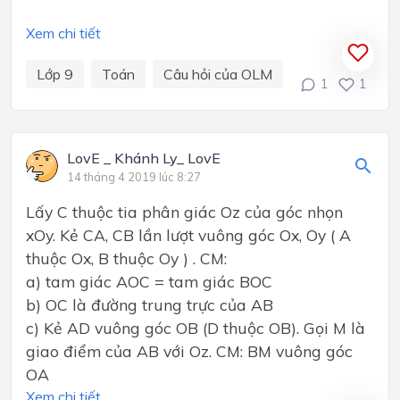
Xem chi tiết
Lớp 9
Toán
Câu hỏi của OLM
1
1
LovE _ Khánh Ly_ LovE
14 tháng 4 2019 lúc 8:27
Lấy C thuộc tia phân giác Oz của góc nhọn
xOy. Kẻ CA, CB lần lượt vuông góc Ox, Oy ( A
thuộc Ox, B thuộc Oy ) . CM:
a) tam giác AOC = tam giác BOC
b) OC là đường trung trực của AB
c) Kẻ AD vuông góc OB (D thuộc OB). Gọi M là
giao điểm của AB với Oz. CM: BM vuông góc
OA
Xem chi tiết