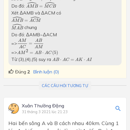
ˆ
ˆ
A
M
B
^
=
M
C
B
^
Do đó:
=
A
M
B
M
C
B
Xét ΔAMB và ΔACM có
ˆ
ˆ
A
M
B
^
=
A
C
M
^
=
A
M
B
A
C
M
ˆ
M
A
B
^
chung
M
A
B
Do đó: ΔAMB~ΔACM
A
M
A
C
=
A
B
A
M
A
M
A
B
=>
=
A
M
A
C
A
M
2
=
A
B
⋅
A
C
(
5
)
2
=>
=
⋅
(
5
)
A
M
A
B
A
C
A
B
⋅
A
C
=
A
K
⋅
A
I
Từ (3),(4),(5) suy ra
⋅
=
⋅
A
B
A
C
A
K
A
I
Đúng
2
Bình luận (0)
CÁC CÂU HỎI TƯƠNG TỰ
Xuân Thường Đặng
31 tháng 3 2021 lúc 21:23
Hai bến sông A và B cách nhau 40km. Cùng 1