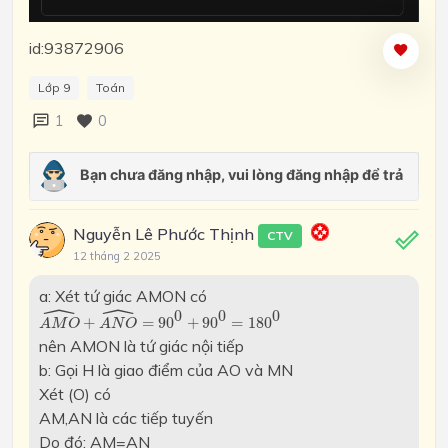
id:93872906
Lớp 9
Toán
1
0
Nguyễn Lê Phước Thịnh
CTV
12 tháng 2 2025
a: Xét tứ giác AMON có
ˆ
ˆ
A
M
O
^
+
A
N
O
^
=
90
0
+
90
0
=
180
0
0
0
0
+
=
90
+
90
=
180
A
M
O
A
N
O
nên AMON là tứ giác nội tiếp
b: Gọi H là giao điểm của AO và MN
Xét (O) có
AM,AN là các tiếp tuyến
Do đó: AM=AN