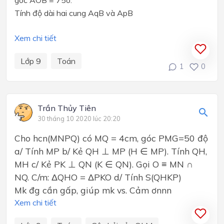
Tính độ dài hai cung AqB và ApB
Xem chi tiết
Lớp 9
Toán
1
0
Trần Thủy Tiên
30 tháng 10 2020 lúc 20:20
Cho hcn(MNPQ) có MQ = 4cm, góc PMG=50 độ
a/ Tính MP b/ Kẻ QH ⊥ MP (H ∈ MP). Tính QH,
MH c/ Kẻ PK ⊥ QN (K ∈ QN). Gọi O ≡ MN ∩
NQ. C/m: ΔQHO = ΔPKO d/ Tính S(QHKP)
Mk đg cần gấp, giúp mk vs. Cảm ơnnn
Xem chi tiết